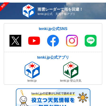
雨雲レーダーで雨を回避！
tenki.jp公式 天気予報アプリ
tenki.jp公式SNS
tenki.jp公式アプリ
tenki.jp
tenki.jp 登山天気