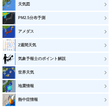
天気図
PM2.5分布予測
アメダス
2週間天気
気象予報士のポイント解説
世界天気
地震情報
熱中症情報