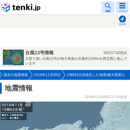
tenki.jp
検索
メニュー
現在地
台風13号情報
06日17:00現在
大型で強い台風13号が南大東島の北東約130kmを西北西に進んで
います
過去の地震情報
2018年11月08日
15時42分頃発生した地震(最大震度1)
地震情報
2018年11月08日15:45発表