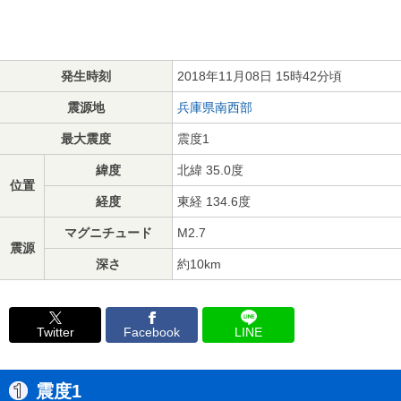
発生時刻
2018年11月08日 15時42分頃
震源地
兵庫県南西部
最大震度
震度1
緯度
北緯 35.0度
位置
経度
東経 134.6度
マグニチュード
M2.7
震源
深さ
約10km
Twitter
Facebook
LINE
震度1