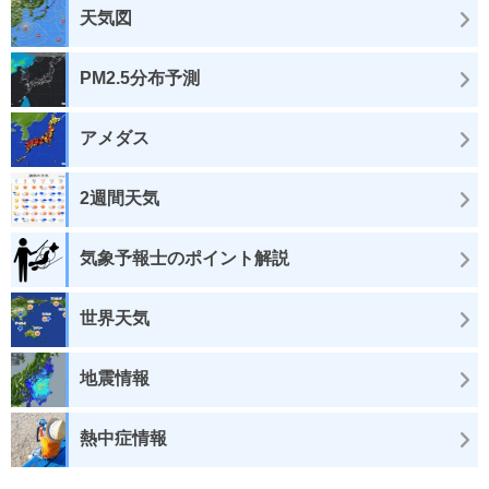
天気図
PM2.5分布予測
アメダス
2週間天気
気象予報士のポイント解説
世界天気
地震情報
熱中症情報