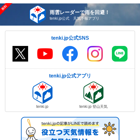
雨雲レーダーで雨を回避！
tenki.jp公式 天気予報アプリ
tenki.jp公式SNS
tenki.jp公式アプリ
tenki.jp
tenki.jp 登山天気