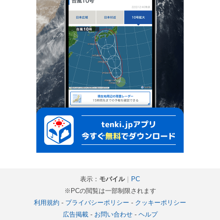
表示：
モバイル
｜
PC
※PCの閲覧は一部制限されます
利用規約
-
プライバシーポリシー
-
クッキーポリシー
広告掲載
-
お問い合わせ
-
ヘルプ