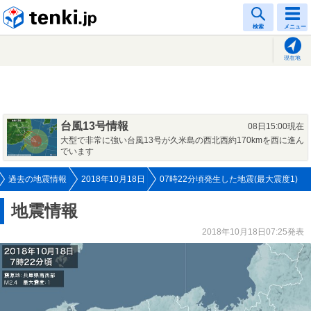
tenki.jp
検索
メニュー
現在地
台風13号情報
08日15:00現在
大型で非常に強い台風13号が久米島の西北西約170kmを西に進ん
でいます
過去の地震情報
2018年10月18日
07時22分頃発生した地震(最大震度1)
地震情報
2018年10月18日07:25発表