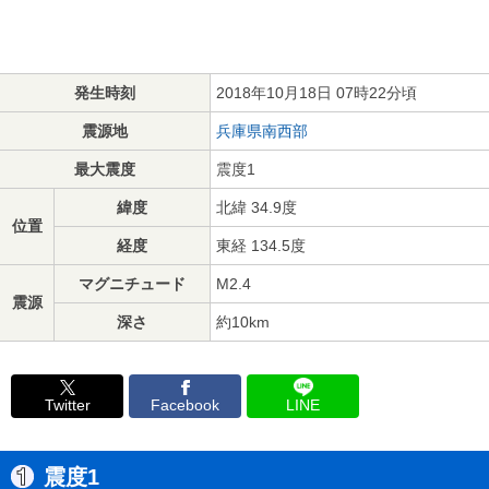
発生時刻
2018年10月18日 07時22分頃
震源地
兵庫県南西部
最大震度
震度1
緯度
北緯 34.9度
位置
経度
東経 134.5度
マグニチュード
M2.4
震源
深さ
約10km
Twitter
Facebook
LINE
震度1