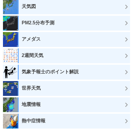
天気図
PM2.5分布予測
アメダス
2週間天気
気象予報士のポイント解説
世界天気
地震情報
熱中症情報