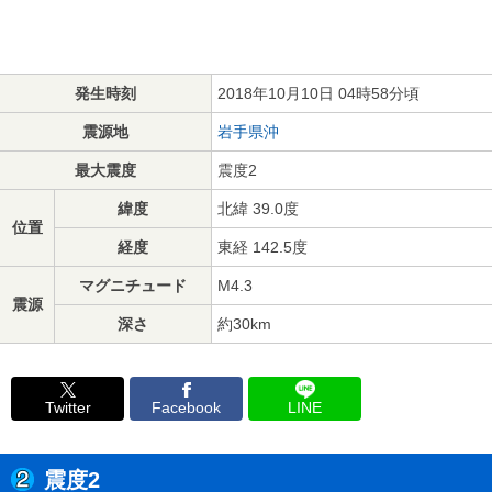
発生時刻
2018年10月10日 04時58分頃
震源地
岩手県沖
最大震度
震度2
緯度
北緯 39.0度
位置
経度
東経 142.5度
マグニチュード
M4.3
震源
深さ
約30km
Twitter
Facebook
LINE
震度2