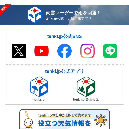
雨雲レーダーで雨を回避！
tenki.jp公式 天気予報アプリ
tenki.jp公式SNS
tenki.jp公式アプリ
tenki.jp
tenki.jp 登山天気