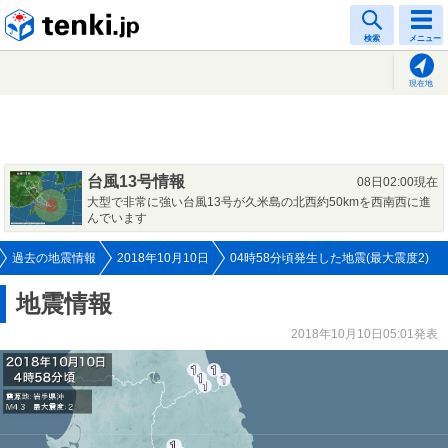
tenki.jp
検索
メニュー
現在地
台風13号情報
08日02:00現在
大型で非常に強い台風13号が久米島の北西約50kmを西南西に進
んでいます
過去の地震情報
2018年10月10日
04時58分頃発生した地震(最大震度2)
地震情報
2018年10月10日05:01発表