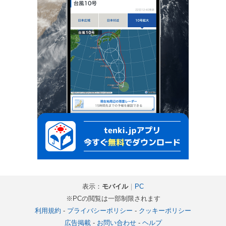
表示：
モバイル
｜
PC
※PCの閲覧は一部制限されます
利用規約
-
プライバシーポリシー
-
クッキーポリシー
広告掲載
-
お問い合わせ
-
ヘルプ