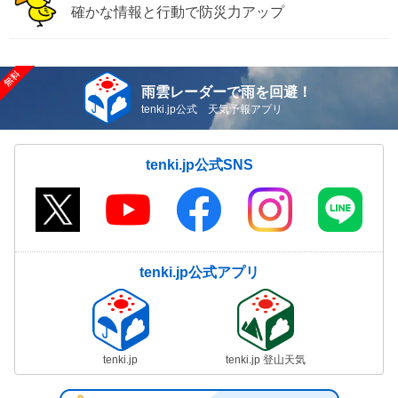
確かな情報と行動で防災力アップ
雨雲レーダーで雨を回避！
tenki.jp公式 天気予報アプリ
tenki.jp公式SNS
tenki.jp公式アプリ
tenki.jp
tenki.jp 登山天気