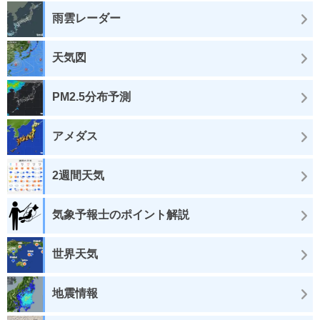
雨雲レーダー
天気図
PM2.5分布予測
アメダス
2週間天気
気象予報士のポイント解説
世界天気
地震情報