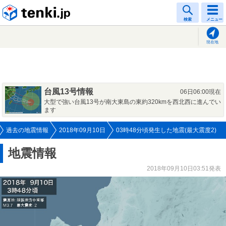
tenki.jp
検索
メニュー
現在地
台風13号情報
06日06:00現在
大型で強い台風13号が南大東島の東約320kmを西北西に進んでい
ます
過去の地震情報
2018年09月10日
03時48分頃発生した地震(最大震度2)
地震情報
2018年09月10日03:51発表