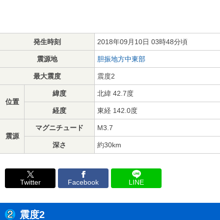
発生時刻
2018年09月10日 03時48分頃
震源地
胆振地方中東部
最大震度
震度2
緯度
北緯 42.7度
位置
経度
東経 142.0度
マグニチュード
M3.7
震源
深さ
約30km
Twitter
Facebook
LINE
震度2