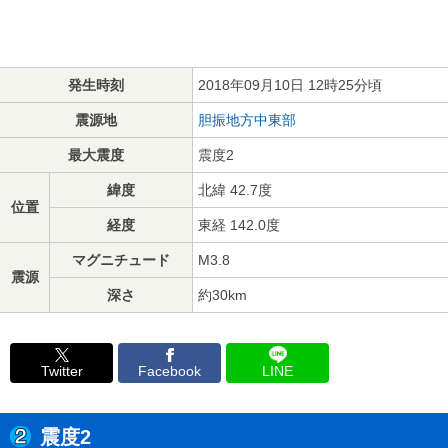
発生時刻
2018年09月10日 12時25分頃
震源地
胆振地方中東部
最大震度
震度2
緯度
北緯 42.7度
位置
経度
東経 142.0度
マグニチュード
M3.8
震源
深さ
約30km
Twitter
Facebook
LINE
震度2