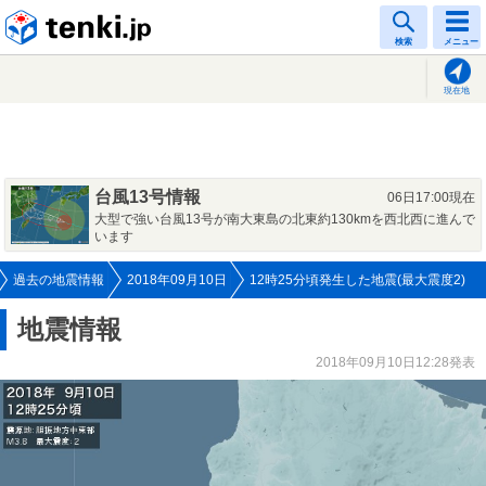
tenki.jp
検索
メニュー
現在地
台風13号情報
06日17:00現在
大型で強い台風13号が南大東島の北東約130kmを西北西に進んで
います
過去の地震情報
2018年09月10日
12時25分頃発生した地震(最大震度2)
地震情報
2018年09月10日12:28発表