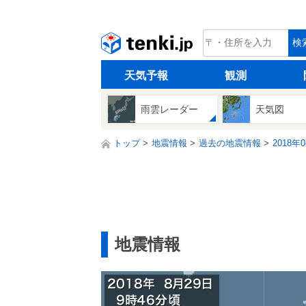
tenki.jp
検
天気予報
観測
雨雲レーダー
天気図
トップ
地震情報
過去の地震情報
2018年
地震情報