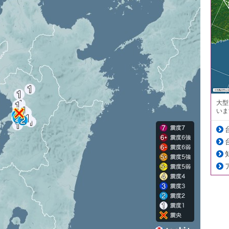
大型
いま