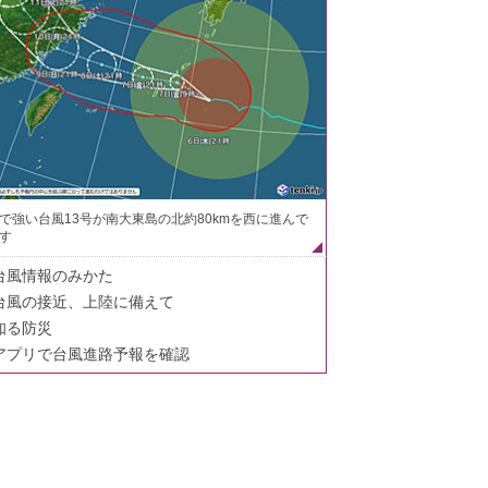
で強い台風13号が南大東島の北約80kmを西に進んで
す
台風情報のみかた
台風の接近、上陸に備えて
知る防災
アプリで台風進路予報を確認