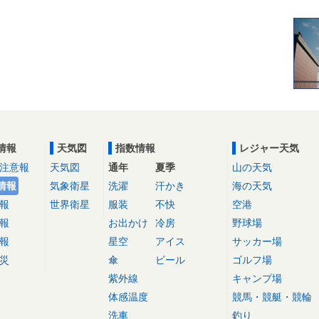
情報
天気図
指数情報
レジャー天気
注意報
天気図
通年
夏季
山の天気
情報
気象衛星
洗濯
汗かき
海の天気
報
世界衛星
服装
不快
空港
報
お出かけ
冷房
野球場
報
星空
アイス
サッカー場
災
傘
ビール
ゴルフ場
紫外線
キャンプ場
体感温度
競馬・競艇・競輪
洗車
釣り