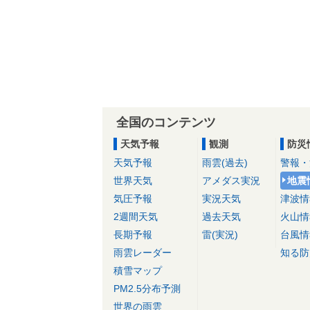
全国のコンテンツ
天気予報
観測
防災
天気予報
雨雲(過去)
警報・
世界天気
アメダス実況
地震
気圧予報
実況天気
津波情
2週間天気
過去天気
火山情
長期予報
雷(実況)
台風情
雨雲レーダー
知る防
積雪マップ
PM2.5分布予測
世界の雨雲