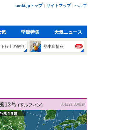
tenki.jpトップ
｜
サイトマップ
｜
ヘルプ
天気
季節特集
天気ニュース
象予報士の解説
熱中症情報
注目
風13号
(ドルフィン)
06日21:00現在