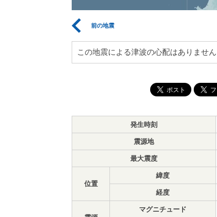
前の地震
この地震による津波の心配はありません
発生時刻
震源地
最大震度
緯度
位置
経度
マグニチュード