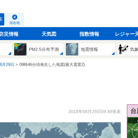
索
現在地
防災情報
天気図
指数情報
レジャー
PM2.5分布予測
地震情報
気
08月29日
09時46分頃発生した地震(最大震度2)
台
2018年08月29日09:49発表