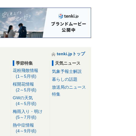
tenki.jpトップ
季節特集
天気ニュース
花粉飛散情報
気象予報士解説
(1～5月頃)
暮らしの話題
桜開花情報
放送局のニュース
(2～5月頃)
特集
GWの天気
(4～5月頃)
梅雨入り・明け
(5～7月頃)
熱中症情報
(4～9月頃)