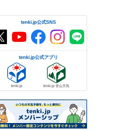
tenki.jp公式SNS
tenki.jp公式アプリ
tenki.jp
tenki.jp 登山天気