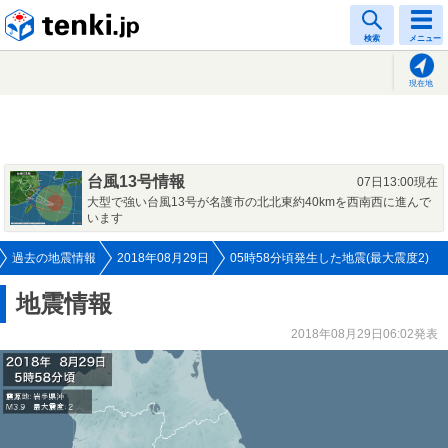
tenki.jp
検索
メニュー
現在地
台風13号情報
07日13:00現在
大型で強い台風13号が名護市の北北東約40kmを西南西に進んで
います
過去の地震情報
2018年08月29日
05時58分頃発生した地震(最大震度2)
地震情報
2018年08月29日06:02発表