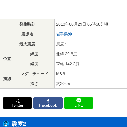
発生時刻
2018年08月29日 05時58分頃
震源地
岩手県沖
最大震度
震度2
緯度
北緯 39.8度
位置
経度
東経 142.2度
マグニチュード
M3.9
震源
深さ
約20km
Twitter
Facebook
LINE
震度2