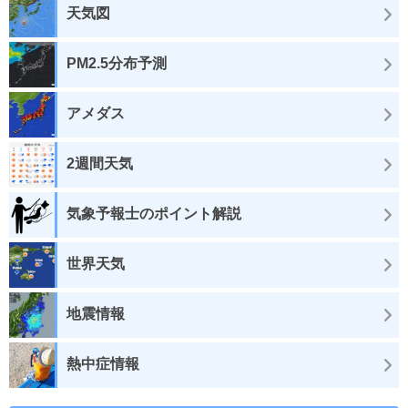
天気図
PM2.5分布予測
アメダス
2週間天気
気象予報士のポイント解説
世界天気
地震情報
熱中症情報