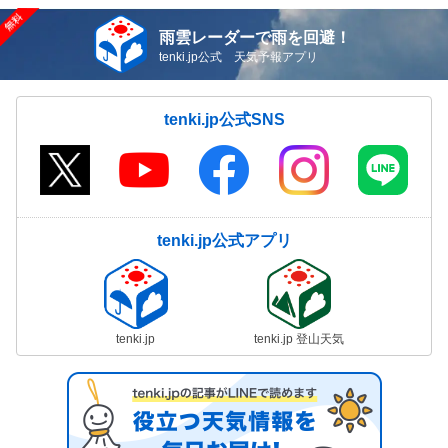
雨雲レーダーで雨を回避！
tenki.jp公式 天気予報アプリ
tenki.jp公式SNS
tenki.jp公式アプリ
tenki.jp
tenki.jp 登山天気