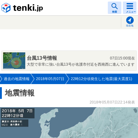
tenki.jp
検索
メニュー
現在地
台風13号情報
07日15:00現在
大型で非常に強い台風13号が名護市付近を西南西に進んでいます
過去の地震情報
2018年05月07日
22時12分頃発生した地震(最大震度1)
地震情報
2018年05月07日22:14発表