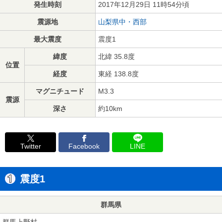
発生時刻
2017年12月29日 11時54分頃
震源地
山梨県中・西部
最大震度
震度1
緯度
北緯 35.8度
位置
経度
東経 138.8度
マグニチュード
M3.3
震源
深さ
約10km
Twitter
Facebook
LINE
震度1
群馬県
群馬上野村