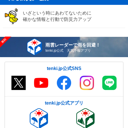
いざという時にあわてないために
確かな情報と行動で防災力アップ
雨雲レーダーで雨を回避！
tenki.jp公式 天気予報アプリ
tenki.jp公式SNS
tenki.jp公式アプリ