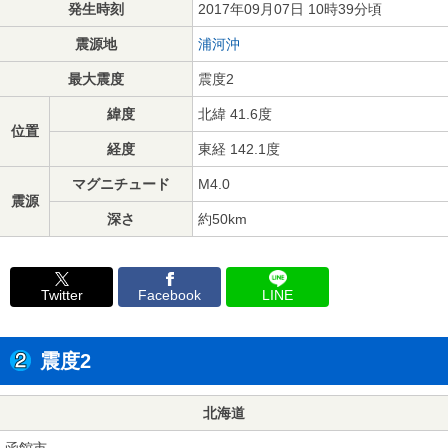
発生時刻
2017年09月07日 10時39分頃
震源地
浦河沖
最大震度
震度2
緯度
北緯 41.6度
位置
経度
東経 142.1度
マグニチュード
M4.0
震源
深さ
約50km
Twitter
Facebook
LINE
震度2
北海道
函館市