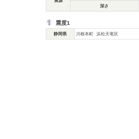
震源
深さ
震度1
静岡県
川根本町
浜松天竜区