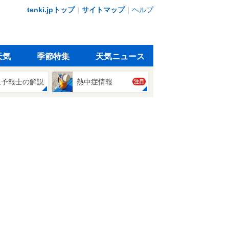
tenki.jpトップ
｜
サイトマップ
｜
ヘルプ
天気
季節特集
天気ニュース
象予報士の解説
熱中症情報
注目