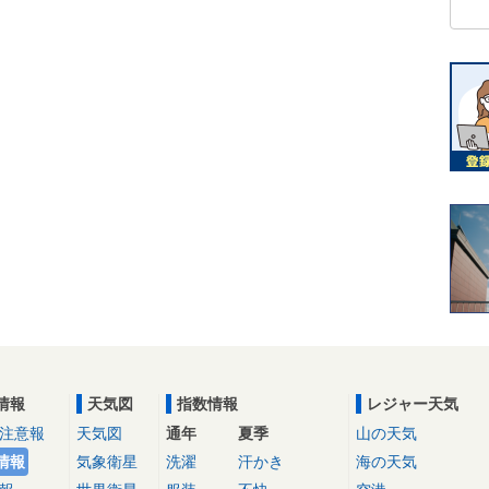
情報
天気図
指数情報
レジャー天気
注意報
天気図
通年
夏季
山の天気
情報
気象衛星
洗濯
汗かき
海の天気