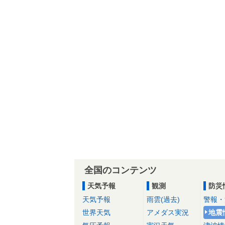
全国のコンテンツ
天気予報
観測
防災
天気予報
雨雲(過去)
警報・
世界天気
アメダス実況
地震