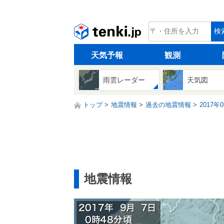
tenki.jp
検
天気予報
観測
雨雲レーダー
天気図
トップ
地震情報
過去の地震情報
2017年
地震情報