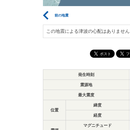
前の地震
この地震による津波の心配はありません
発生時刻
震源地
最大震度
緯度
位置
経度
マグニチュード