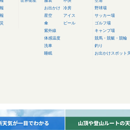
報
世界衛星
服装
不快
空港
報
お出かけ
冷房
野球場
報
星空
アイス
サッカー場
災
傘
ビール
ゴルフ場
紫外線
キャンプ場
体感温度
競馬・競艇・競輪
洗車
釣り
睡眠
お出かけスポット