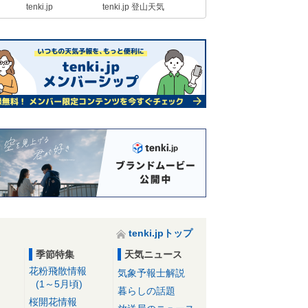
tenki.jp
tenki.jp 登山天気
tenki.jpトップ
季節特集
天気ニュース
花粉飛散情報
気象予報士解説
(1～5月頃)
暮らしの話題
桜開花情報