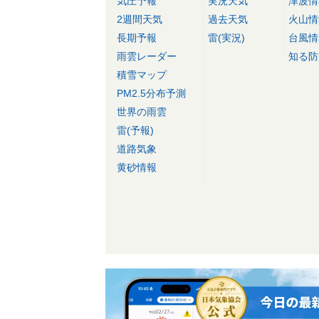
気圧予報
実況天気
津波情
2週間天気
過去天気
火山情
長期予報
雷(実況)
台風情
雨雲レーダー
知る防
積雪マップ
PM2.5分布予測
世界の雨雲
雷(予報)
道路気象
黄砂情報