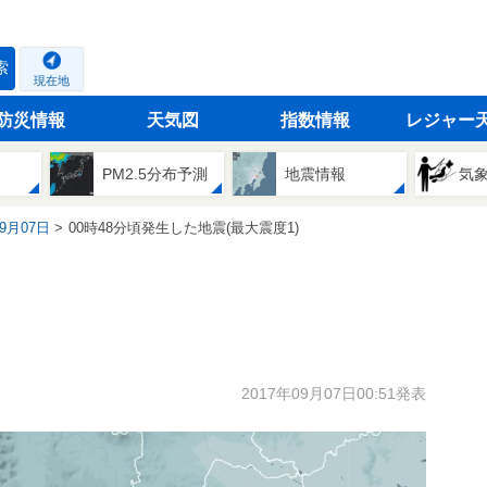
索
現在地
防災情報
天気図
指数情報
レジャー
PM2.5分布予測
地震情報
気
09月07日
00時48分頃発生した地震(最大震度1)
2017年09月07日00:51発表