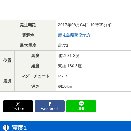
発生時刻
2017年08月04日 10時05分頃
震源地
鹿児島県薩摩地方
最大震度
震度1
緯度
北緯 31.3度
位置
経度
東経 130.5度
マグニチュード
M2.3
震源
深さ
約10km
Twitter
Facebook
LINE
震度1