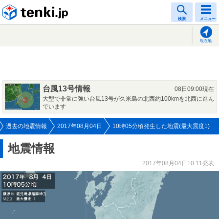
tenki.jp
検索
メニュー
現在地
台風13号情報
08日09:00現在
大型で非常に強い台風13号が久米島の北西約100kmを北西に進ん
でいます
過去の地震情報
2017年08月04日
10時05分頃発生した地震(最大震度1)
地震情報
2017年08月04日10:11発表