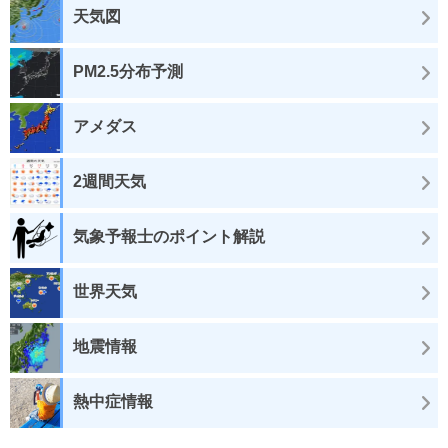
天気図
PM2.5分布予測
アメダス
2週間天気
気象予報士のポイント解説
世界天気
地震情報
熱中症情報