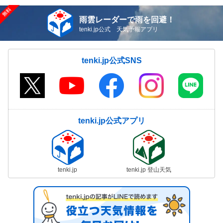
雨雲レーダーで雨を回避！
tenki.jp公式 天気予報アプリ
tenki.jp公式SNS
tenki.jp公式アプリ
tenki.jp
tenki.jp 登山天気