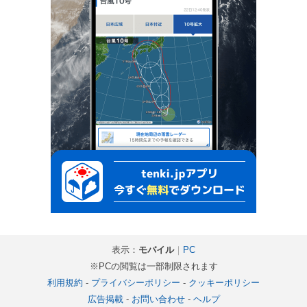
表示：
モバイル
｜
PC
※PCの閲覧は一部制限されます
利用規約
-
プライバシーポリシー
-
クッキーポリシー
広告掲載
-
お問い合わせ
-
ヘルプ