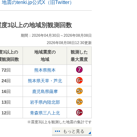
地震のtenki.jp公式X（旧Twitter）
震度3以上の地域別観測回数
期間：2026年04月30日～2026年08月08日
2026年08月08日12:30更新
度3以上の
地域震度の
観測した
震観測回数
地域
最大震度
72
回
熊本県熊本
24
回
熊本県天草・芦北
16
回
鹿児島県薩摩
13
回
岩手県内陸北部
12
回
青森県三八上北
※震度3以上を観測した地震の集計です
もっと見る