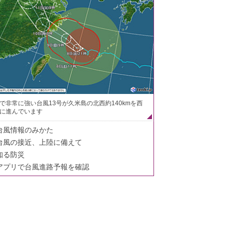
で非常に強い台風13号が久米島の北西約140kmを西
に進んでいます
台風情報のみかた
台風の接近、上陸に備えて
知る防災
アプリで台風進路予報を確認