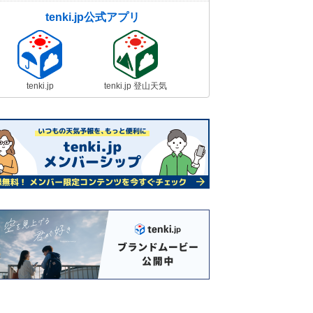
tenki.jp公式アプリ
tenki.jp
tenki.jp 登山天気