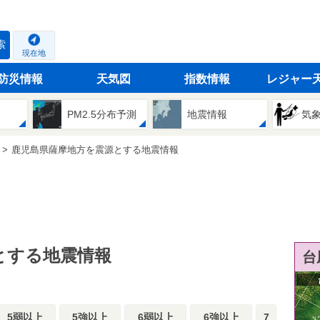
索
現在地
防災情報
天気図
指数情報
レジャー
PM2.5分布予測
地震情報
気
鹿児島県薩摩地方を震源とする地震情報
とする地震情報
台
5弱以上
5強以上
6弱以上
6強以上
7