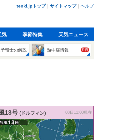
tenki.jpトップ
｜
サイトマップ
｜
ヘルプ
天気
季節特集
天気ニュース
象予報士の解説
熱中症情報
注目
風13号
(ドルフィン)
08日11:00現在