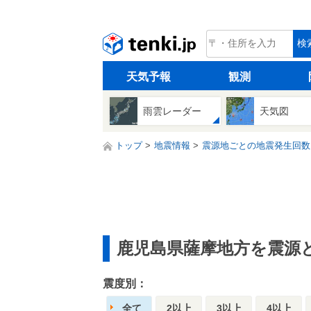
tenki.jp
検
天気予報
観測
雨雲レーダー
天気図
トップ
地震情報
震源地ごとの地震発生回数
鹿児島県薩摩地方を震源
震度別：
全て
2以上
3以上
4以上