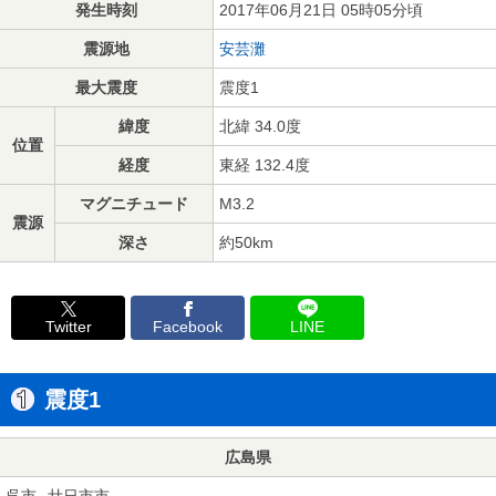
発生時刻
2017年06月21日 05時05分頃
震源地
安芸灘
最大震度
震度1
緯度
北緯 34.0度
位置
経度
東経 132.4度
マグニチュード
M3.2
震源
深さ
約50km
Twitter
Facebook
LINE
震度1
広島県
呉市
廿日市市