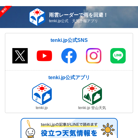
雨雲レーダーで雨を回避！
tenki.jp公式 天気予報アプリ
tenki.jp公式SNS
tenki.jp公式アプリ
tenki.jp
tenki.jp 登山天気