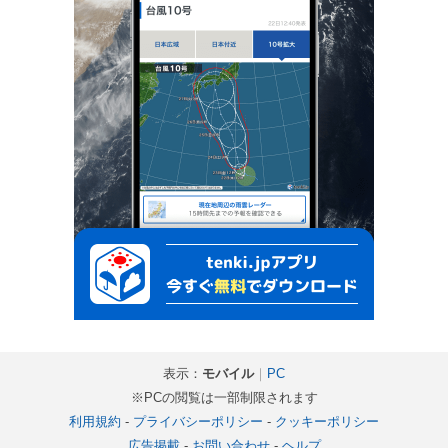
表示：
モバイル
｜
PC
※PCの閲覧は一部制限されます
利用規約
-
プライバシーポリシー
-
クッキーポリシー
広告掲載
-
お問い合わせ
-
ヘルプ