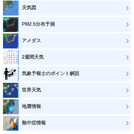
天気図
PM2.5分布予測
アメダス
2週間天気
気象予報士のポイント解説
世界天気
地震情報
熱中症情報