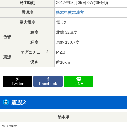
発生時刻
2017年05月05日 07時35分頃
震源地
熊本県熊本地方
最大震度
震度2
緯度
北緯 32.8度
位置
経度
東経 130.7度
マグニチュード
M2.3
震源
深さ
約10km
Twitter
Facebook
LINE
震度2
熊本県
熊本西区