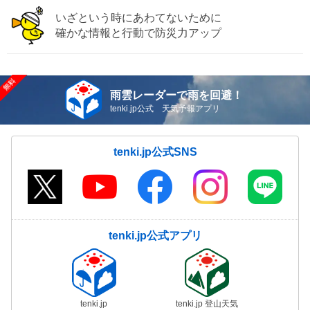
いざという時にあわてないために
確かな情報と行動で防災力アップ
雨雲レーダーで雨を回避！
tenki.jp公式 天気予報アプリ
tenki.jp公式SNS
tenki.jp公式アプリ
tenki.jp
tenki.jp 登山天気