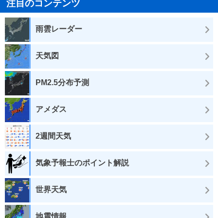
注目のコンテンツ
雨雲レーダー
天気図
PM2.5分布予測
アメダス
2週間天気
気象予報士のポイント解説
世界天気
地震情報