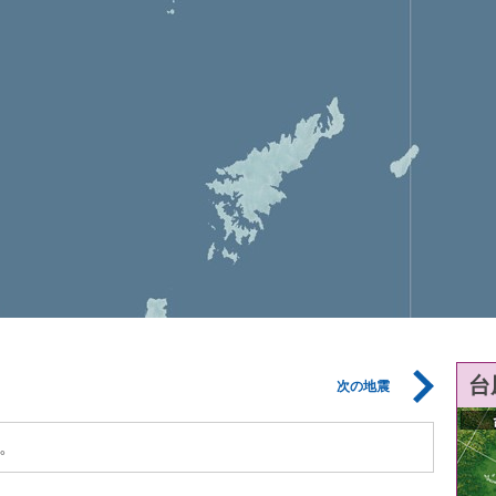
台
次の地震
。