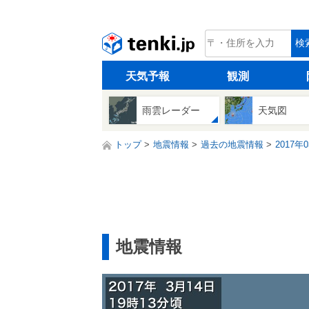
tenki.jp
検
天気予報
観測
雨雲レーダー
天気図
トップ
地震情報
過去の地震情報
2017年
地震情報