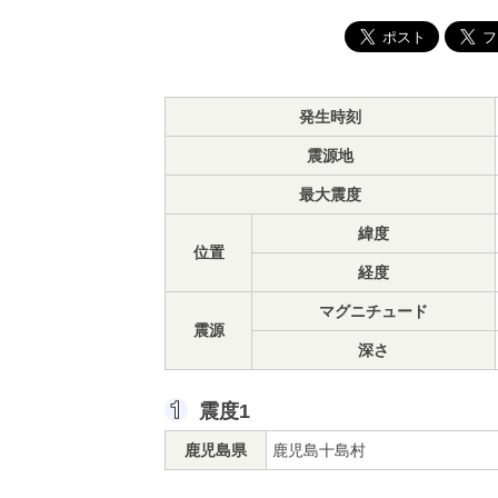
発生時刻
震源地
最大震度
緯度
位置
経度
マグニチュード
震源
深さ
震度1
鹿児島県
鹿児島十島村