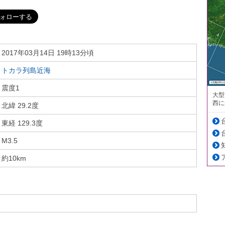
2017年03月14日 19時13分頃
トカラ列島近海
震度1
大型
西に
北緯 29.2度
東経 129.3度
M3.5
約10km