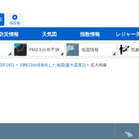
索
現在地
防災情報
天気図
指数情報
レジャー
PM2.5分布予測
地震情報
気
03月14日
19時13分頃発生した地震(最大震度1)
拡大画像