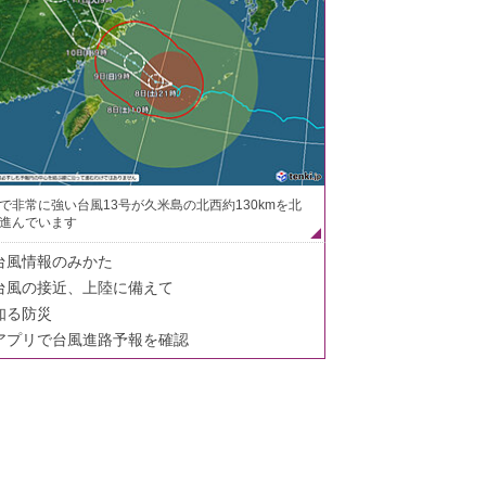
で非常に強い台風13号が久米島の北西約130kmを北
進んでいます
台風情報のみかた
台風の接近、上陸に備えて
知る防災
アプリで台風進路予報を確認