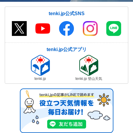
tenki.jp公式SNS
tenki.jp公式アプリ
tenki.jp
tenki.jp 登山天気