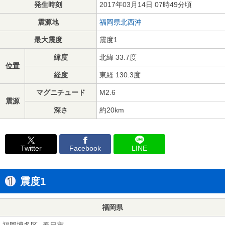
発生時刻
2017年03月14日 07時49分頃
震源地
福岡県北西沖
最大震度
震度1
緯度
北緯 33.7度
位置
経度
東経 130.3度
マグニチュード
M2.6
震源
深さ
約20km
Twitter
Facebook
LINE
震度1
福岡県
福岡博多区
春日市