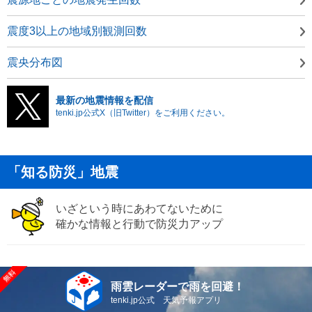
震度3以上の地域別観測回数
震央分布図
最新の地震情報を配信
tenki.jp公式X（旧Twitter）をご利用ください。
「知る防災」地震
いざという時にあわてないために
確かな情報と行動で防災力アップ
雨雲レーダーで雨を回避！
tenki.jp公式 天気予報アプリ