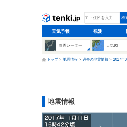
tenki.jp
検
天気予報
観測
雨雲レーダー
天気図
トップ
地震情報
過去の地震情報
2017年
地震情報