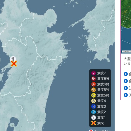
大型
いま