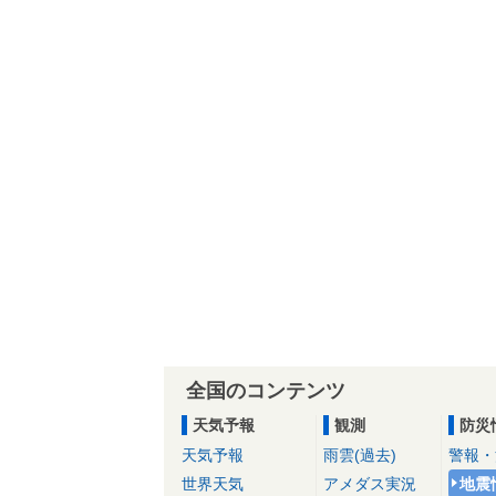
全国のコンテンツ
天気予報
観測
防災
天気予報
雨雲(過去)
警報・
世界天気
アメダス実況
地震