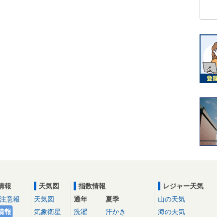
情報
天気図
指数情報
レジャー天気
注意報
天気図
通年
夏季
山の天気
情報
気象衛星
洗濯
汗かき
海の天気