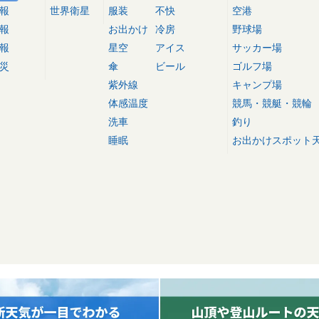
報
世界衛星
服装
不快
空港
報
お出かけ
冷房
野球場
報
星空
アイス
サッカー場
災
傘
ビール
ゴルフ場
紫外線
キャンプ場
体感温度
競馬・競艇・競輪
洗車
釣り
睡眠
お出かけスポット