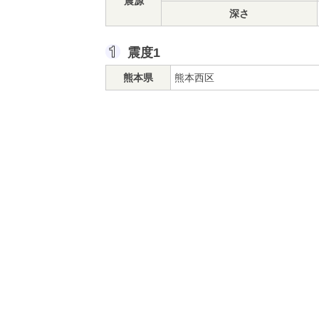
震源
深さ
震度1
熊本県
熊本西区