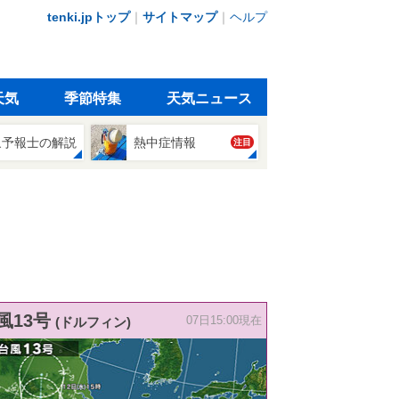
tenki.jpトップ
｜
サイトマップ
｜
ヘルプ
天気
季節特集
天気ニュース
象予報士の解説
熱中症情報
注目
風13号
(ドルフィン)
07日15:00現在