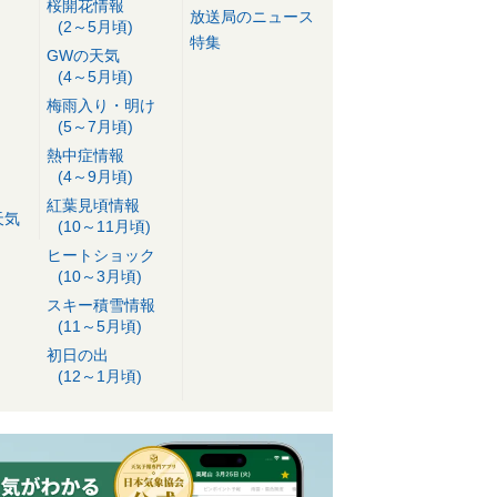
桜開花情報
放送局のニュース
(2～5月頃)
特集
GWの天気
(4～5月頃)
梅雨入り・明け
(5～7月頃)
熱中症情報
(4～9月頃)
紅葉見頃情報
天気
(10～11月頃)
ヒートショック
(10～3月頃)
スキー積雪情報
(11～5月頃)
初日の出
(12～1月頃)