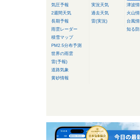
気圧予報
実況天気
津波情
2週間天気
過去天気
火山情
長期予報
雷(実況)
台風情
雨雲レーダー
知る防
積雪マップ
PM2.5分布予測
世界の雨雲
雷(予報)
道路気象
黄砂情報