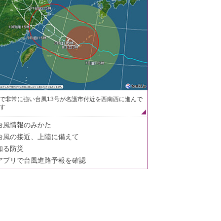
で非常に強い台風13号が名護市付近を西南西に進んで
す
台風情報のみかた
台風の接近、上陸に備えて
知る防災
アプリで台風進路予報を確認