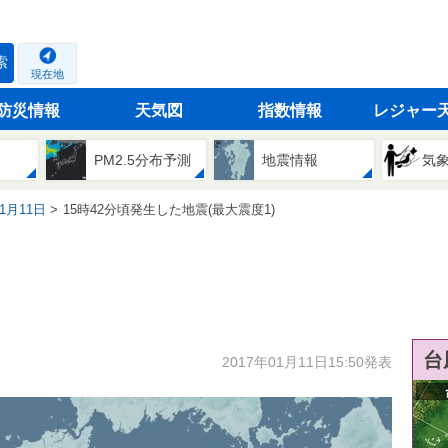
索
現在地
防災情報
天気図
指数情報
レジャー
PM2.5分布予測
地震情報
気
01月11日
15時42分頃発生した地震(最大震度1)
台
2017年01月11日15:50発表