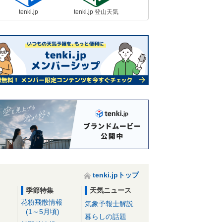
tenki.jp
tenki.jp 登山天気
tenki.jpトップ
季節特集
天気ニュース
花粉飛散情報
気象予報士解説
(1～5月頃)
暮らしの話題