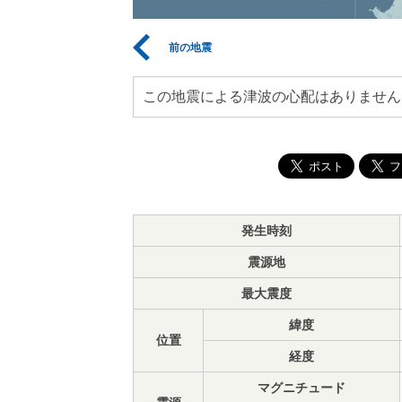
前の地震
この地震による津波の心配はありません
発生時刻
震源地
最大震度
緯度
位置
経度
マグニチュード