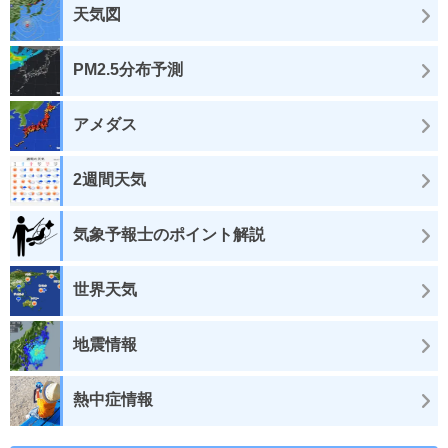
天気図
PM2.5分布予測
アメダス
2週間天気
気象予報士のポイント解説
世界天気
地震情報
熱中症情報