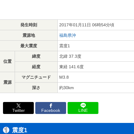
発生時刻
2017年01月11日 06時54分頃
震源地
福島県沖
最大震度
震度1
緯度
北緯 37.3度
位置
経度
東経 141.6度
マグニチュード
M3.8
震源
深さ
約30km
Twitter
Facebook
LINE
震度1