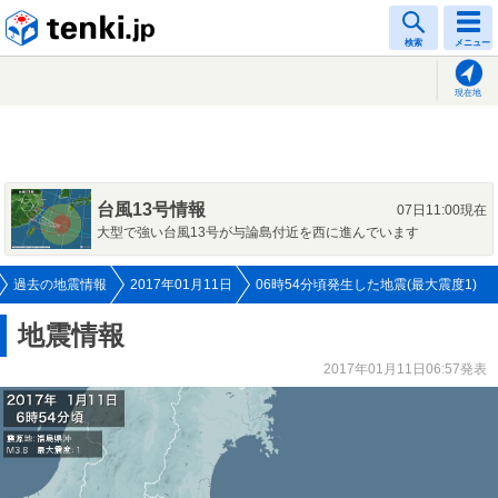
tenki.jp
検索
メニュー
現在地
台風13号情報
07日11:00現在
大型で強い台風13号が与論島付近を西に進んでいます
過去の地震情報
2017年01月11日
06時54分頃発生した地震(最大震度1)
地震情報
2017年01月11日06:57発表