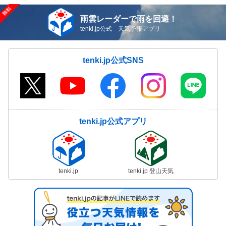
雨雲レーダーで雨を回避！
tenki.jp公式 天気予報アプリ
tenki.jp公式SNS
tenki.jp公式アプリ
tenki.jp
tenki.jp 登山天気