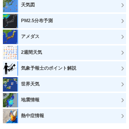
天気図
PM2.5分布予測
アメダス
2週間天気
気象予報士のポイント解説
世界天気
地震情報
熱中症情報