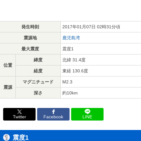
発生時刻
2017年01月07日 02時31分頃
震源地
鹿児島湾
最大震度
震度1
緯度
北緯 31.4度
位置
経度
東経 130.6度
マグニチュード
M2.3
震源
深さ
約10km
Twitter
Facebook
LINE
震度1