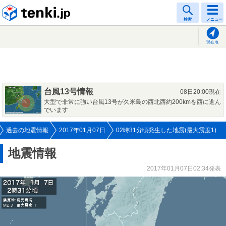
tenki.jp
検索
メニュー
現在地
台風13号情報
08日20:00現在
大型で非常に強い台風13号が久米島の西北西約200kmを西に進ん
でいます
過去の地震情報
2017年01月07日
02時31分頃発生した地震(最大震度1)
地震情報
2017年01月07日02:34発表