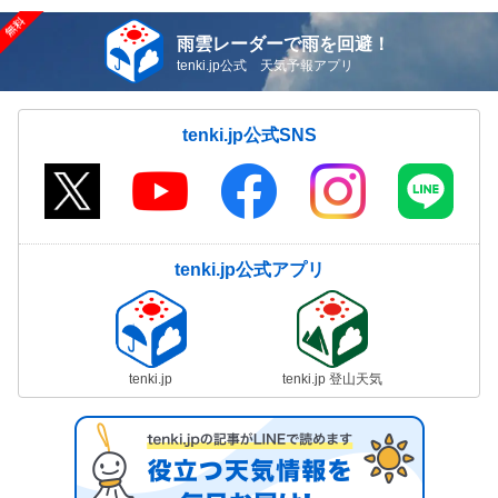
雨雲レーダーで雨を回避！
tenki.jp公式 天気予報アプリ
tenki.jp公式SNS
tenki.jp公式アプリ
tenki.jp
tenki.jp 登山天気