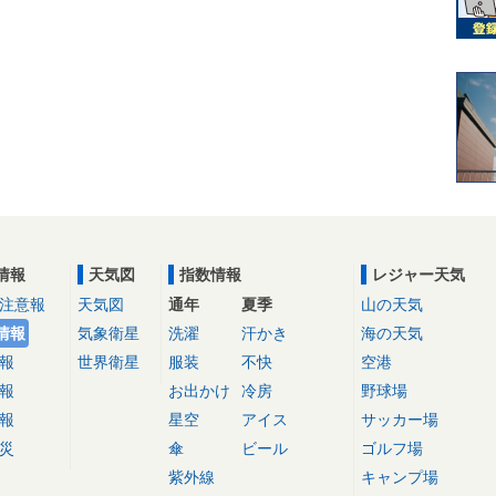
情報
天気図
指数情報
レジャー天気
注意報
天気図
通年
夏季
山の天気
情報
気象衛星
洗濯
汗かき
海の天気
報
世界衛星
服装
不快
空港
報
お出かけ
冷房
野球場
報
星空
アイス
サッカー場
災
傘
ビール
ゴルフ場
紫外線
キャンプ場