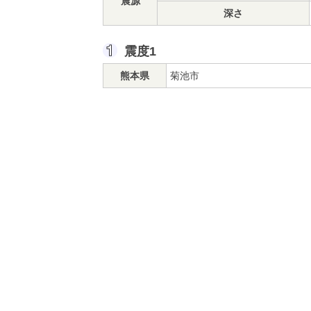
震源
深さ
震度1
熊本県
菊池市