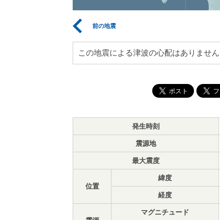
前の地震
この地震による津波の心配はありません
発生時刻
震源地
最大震度
緯度
位置
経度
マグニチュード