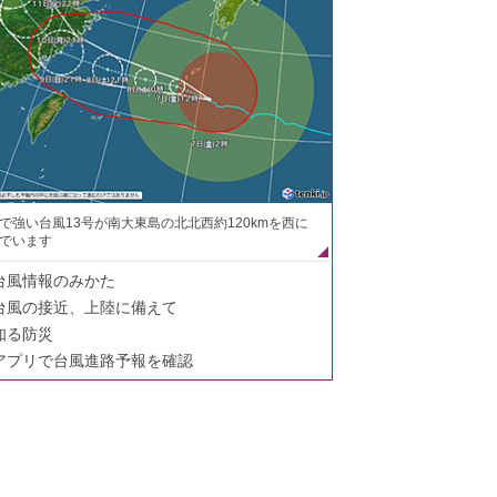
で強い台風13号が南大東島の北北西約120kmを西に
でいます
台風情報のみかた
台風の接近、上陸に備えて
知る防災
アプリで台風進路予報を確認