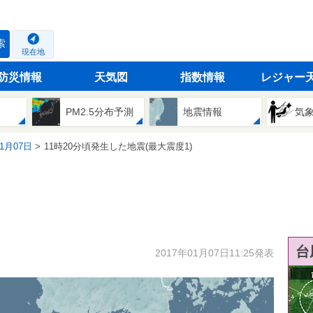
索
現在地
防災情報
天気図
指数情報
レジャー
PM2.5分布予測
地震情報
気
01月07日
11時20分頃発生した地震(最大震度1)
台
2017年01月07日11:25発表