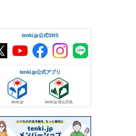
tenki.jp公式SNS
tenki.jp公式アプリ
tenki.jp
tenki.jp 登山天気