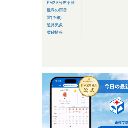
PM2.5分布予測
世界の雨雲
雷(予報)
道路気象
黄砂情報