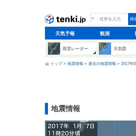
tenki.jp
検
天気予報
観測
雨雲レーダー
天気図
トップ
地震情報
過去の地震情報
2017年
地震情報