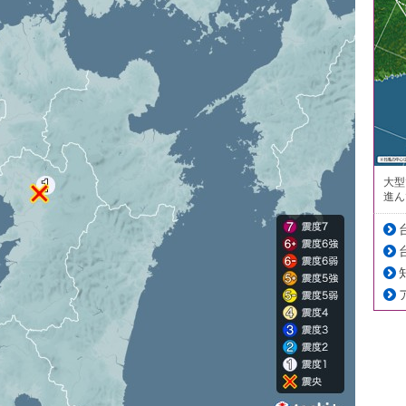
大型
進ん