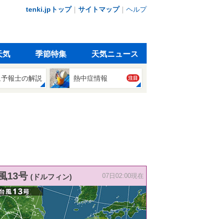
tenki.jpトップ
｜
サイトマップ
｜
ヘルプ
天気
季節特集
天気ニュース
象予報士の解説
熱中症情報
注目
風13号
(ドルフィン)
07日02:00現在