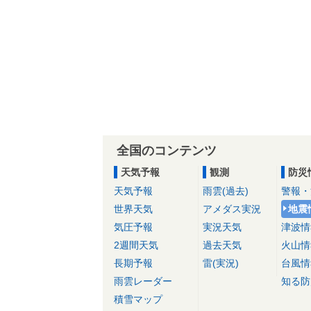
全国のコンテンツ
天気予報
観測
防災
天気予報
雨雲(過去)
警報・
世界天気
アメダス実況
地震
気圧予報
実況天気
津波情
2週間天気
過去天気
火山情
長期予報
雷(実況)
台風情
雨雲レーダー
知る防
積雪マップ