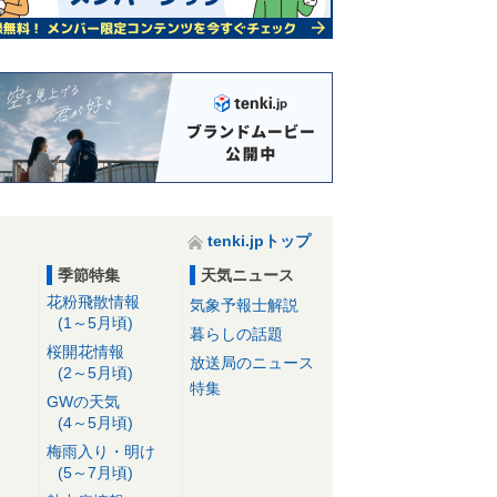
tenki.jpトップ
季節特集
天気ニュース
花粉飛散情報
気象予報士解説
(1～5月頃)
暮らしの話題
桜開花情報
放送局のニュース
(2～5月頃)
特集
GWの天気
(4～5月頃)
梅雨入り・明け
(5～7月頃)