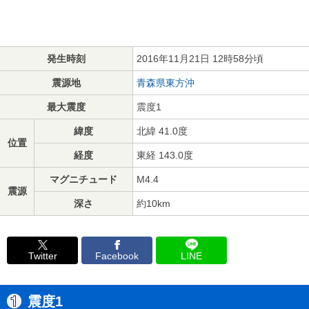
発生時刻
2016年11月21日 12時58分頃
震源地
青森県東方沖
最大震度
震度1
緯度
北緯 41.0度
位置
経度
東経 143.0度
マグニチュード
M4.4
震源
深さ
約10km
Twitter
Facebook
LINE
震度1