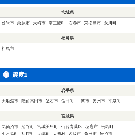
宮城県
登米市
栗原市
大崎市
南三陸町
石巻市
東松島市
女川町
福島県
相馬市
震度1
岩手県
大船渡市
陸前高田市
釜石市
住田町
一関市
奥州市
平泉町
宮城県
気仙沼市
涌谷町
宮城美里町
仙台青葉区
塩竈市
松島町
七ヶ浜町
利府町
大郷町
大衡村
名取市
角田市
岩沼市