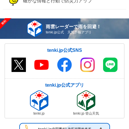
確かな情報と行動で防災力アップ
雨雲レーダーで雨を回避！
tenki.jp公式 天気予報アプリ
tenki.jp公式SNS
tenki.jp公式アプリ
tenki.jp
tenki.jp 登山天気