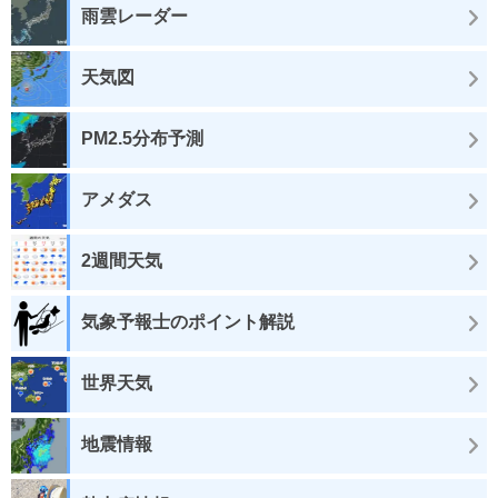
雨雲レーダー
天気図
PM2.5分布予測
アメダス
2週間天気
気象予報士のポイント解説
世界天気
地震情報