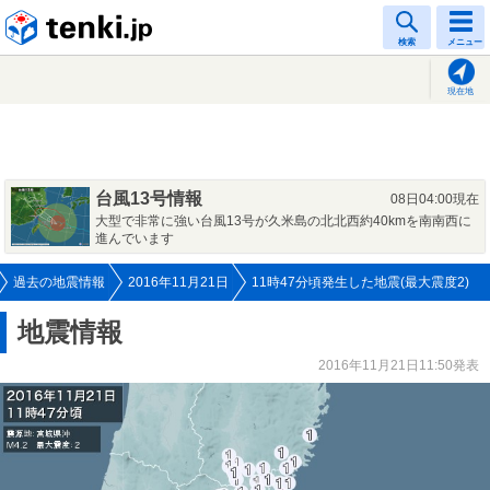
tenki.jp
検索
メニュー
現在地
台風13号情報
08日04:00現在
大型で非常に強い台風13号が久米島の北北西約40kmを南南西に
進んでいます
過去の地震情報
2016年11月21日
11時47分頃発生した地震(最大震度2)
地震情報
2016年11月21日11:50発表