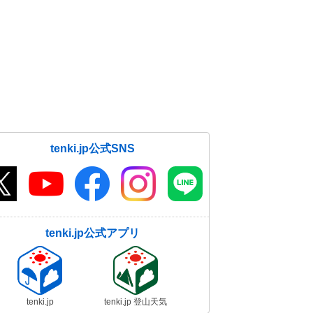
tenki.jp公式SNS
tenki.jp公式アプリ
tenki.jp
tenki.jp 登山天気