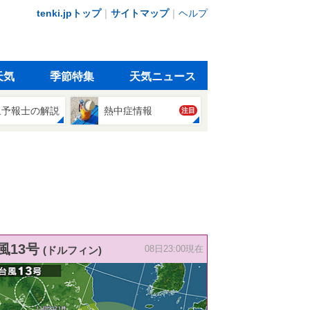
tenki.jpトップ
｜
サイトマップ
｜
ヘルプ
天気
季節特集
天気ニュース
象予報士の解説
熱中症情報
注目
風13号
(ドルフィン)
08日23:00現在