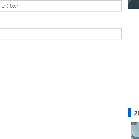
ごく浅い
2