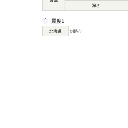
震源
深さ
震度1
北海道
釧路市