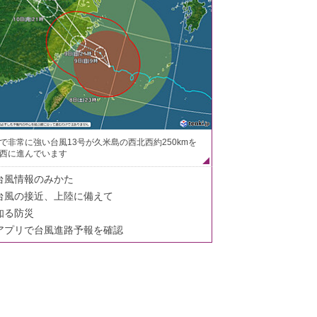
で非常に強い台風13号が久米島の西北西約250kmを
西に進んでいます
台風情報のみかた
台風の接近、上陸に備えて
知る防災
アプリで台風進路予報を確認