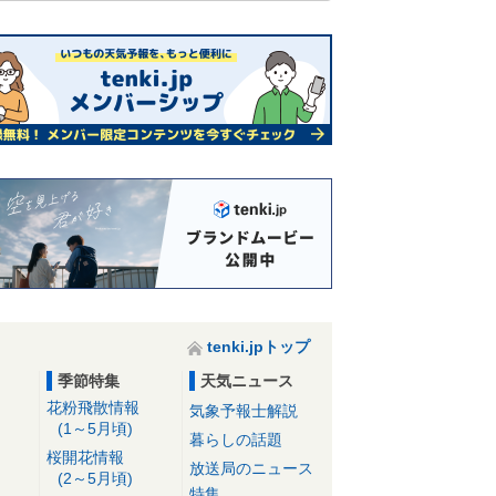
tenki.jpトップ
季節特集
天気ニュース
花粉飛散情報
気象予報士解説
(1～5月頃)
暮らしの話題
桜開花情報
放送局のニュース
(2～5月頃)
特集