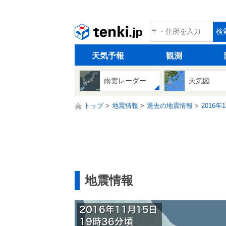
tenki.jp
検
天気予報
観測
雨雲レーダー
天気図
トップ
地震情報
過去の地震情報
2016年
地震情報