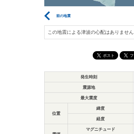
前の地震
この地震による津波の心配はありません
発生時刻
震源地
最大震度
緯度
位置
経度
マグニチュード