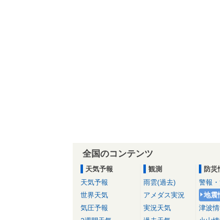
全国のコンテンツ
天気予報
観測
防災
天気予報
雨雲(過去)
警報・
世界天気
アメダス実況
地震
気圧予報
実況天気
津波情