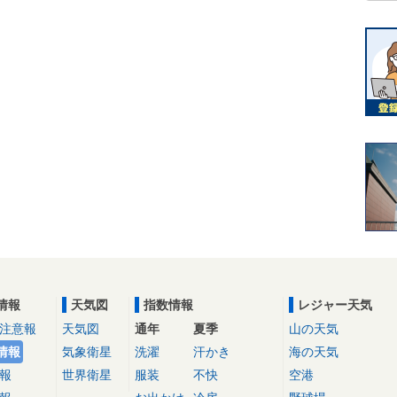
情報
天気図
指数情報
レジャー天気
注意報
天気図
通年
夏季
山の天気
情報
気象衛星
洗濯
汗かき
海の天気
報
世界衛星
服装
不快
空港