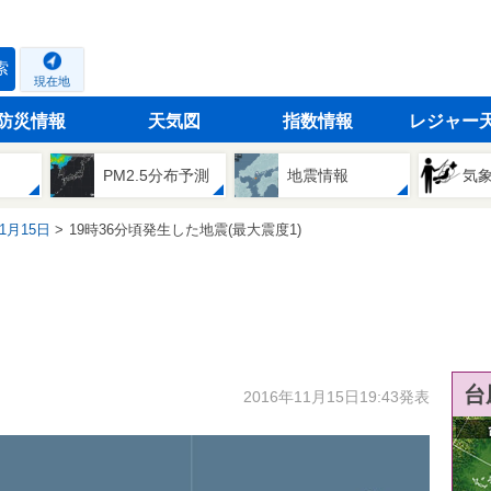
索
現在地
防災情報
天気図
指数情報
レジャー
PM2.5分布予測
地震情報
気
11月15日
19時36分頃発生した地震(最大震度1)
台
2016年11月15日19:43発表