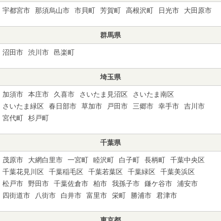
宇都宮市
那須烏山市
市貝町
芳賀町
高根沢町
日光市
大田原市
群馬県
沼田市
渋川市
邑楽町
埼玉県
加須市
本庄市
久喜市
さいたま見沼区
さいたま南区
さいたま緑区
春日部市
草加市
戸田市
三郷市
幸手市
吉川市
宮代町
杉戸町
千葉県
茂原市
大網白里市
一宮町
睦沢町
白子町
長柄町
千葉中央区
千葉花見川区
千葉稲毛区
千葉若葉区
千葉緑区
千葉美浜区
松戸市
野田市
千葉佐倉市
柏市
我孫子市
鎌ケ谷市
浦安市
四街道市
八街市
白井市
富里市
栄町
勝浦市
君津市
東京都