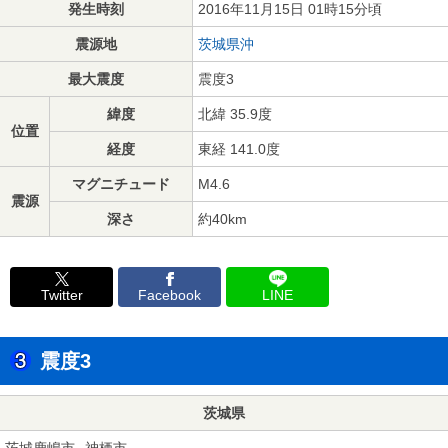
発生時刻
2016年11月15日 01時15分頃
震源地
茨城県沖
最大震度
震度3
緯度
北緯 35.9度
位置
経度
東経 141.0度
マグニチュード
M4.6
震源
深さ
約40km
Twitter
Facebook
LINE
震度3
茨城県
茨城鹿嶋市
神栖市