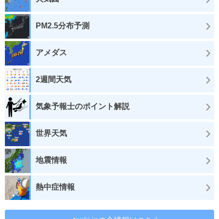
PM2.5分布予測
アメダス
2週間天気
気象予報士のポイント解説
世界天気
地震情報
熱中症情報