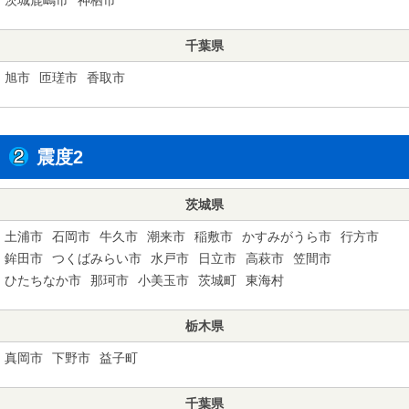
千葉県
旭市
匝瑳市
香取市
震度2
茨城県
土浦市
石岡市
牛久市
潮来市
稲敷市
かすみがうら市
行方市
鉾田市
つくばみらい市
水戸市
日立市
高萩市
笠間市
ひたちなか市
那珂市
小美玉市
茨城町
東海村
栃木県
真岡市
下野市
益子町
千葉県