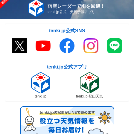
雨雲レーダーで雨を回避！
tenki.jp公式 天気予報アプリ
tenki.jp公式SNS
tenki.jp公式アプリ
tenki.jp
tenki.jp 登山天気