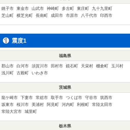
銚子市
東金市
山武市
神崎町
多古町
東庄町
九十九里町
芝山町
横芝光町
長南町
成田市
市原市
八千代市
印西市
震度1
福島県
郡山市
白河市
須賀川市
田村市
鏡石町
天栄村
棚倉町
玉川村
浅川町
古殿町
いわき市
茨城県
龍ケ崎市
下妻市
常総市
取手市
つくば市
守谷市
筑西市
坂東市
桜川市
美浦村
阿見町
河内町
利根町
常陸太田市
常陸大宮市
城里町
栃木県