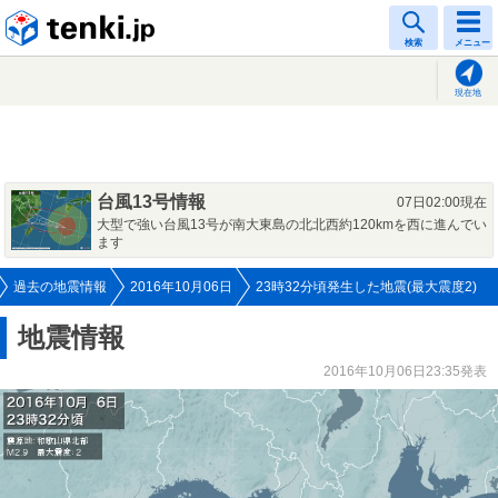
tenki.jp
検索
メニュー
現在地
台風13号情報
07日02:00現在
大型で強い台風13号が南大東島の北北西約120kmを西に進んでい
ます
過去の地震情報
2016年10月06日
23時32分頃発生した地震(最大震度2)
地震情報
2016年10月06日23:35発表