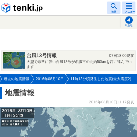
tenki.jp
検索
メニュー
現在地
台風13号情報
07日18:00現在
大型で非常に強い台風13号が名護市の北約50kmを西に進んでい
ます
過去の地震情報
2016年08月10日
11時13分頃発生した地震(最大震度2)
地震情報
2016年08月10日11:17発表