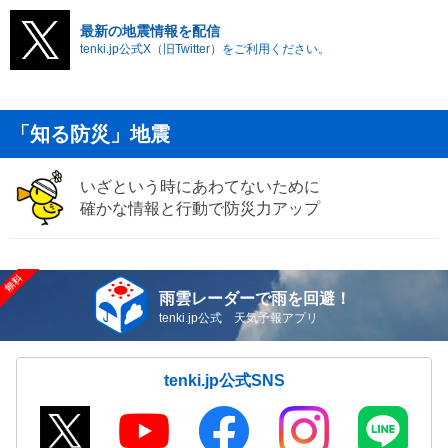
最新の地震情報を配信
tenki.jp公式X（旧Twitter）をご利用ください。
「知る防災」地震
いざという時にあわてないために
確かな情報と行動で防災力アップ
雨雲レーダーで雨を回避！
tenki.jp公式 天気予報アプリ
tenki.jp公式SNS