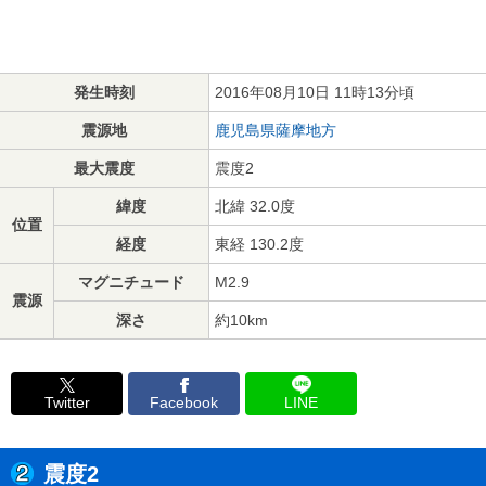
発生時刻
2016年08月10日 11時13分頃
震源地
鹿児島県薩摩地方
最大震度
震度2
緯度
北緯 32.0度
位置
経度
東経 130.2度
マグニチュード
M2.9
震源
深さ
約10km
Twitter
Facebook
LINE
震度2