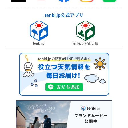
tenki.jp公式アプリ
tenki.jp
tenki.jp 登山天気