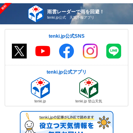
雨雲レーダーで雨を回避！
tenki.jp公式 天気予報アプリ
tenki.jp公式SNS
tenki.jp公式アプリ
tenki.jp
tenki.jp 登山天気