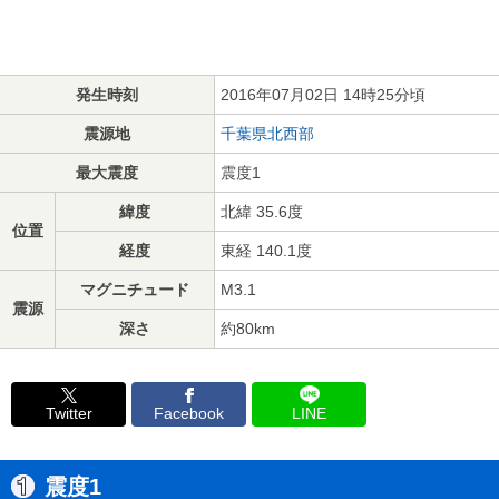
発生時刻
2016年07月02日 14時25分頃
震源地
千葉県北西部
最大震度
震度1
緯度
北緯 35.6度
位置
経度
東経 140.1度
マグニチュード
M3.1
震源
深さ
約80km
Twitter
Facebook
LINE
震度1