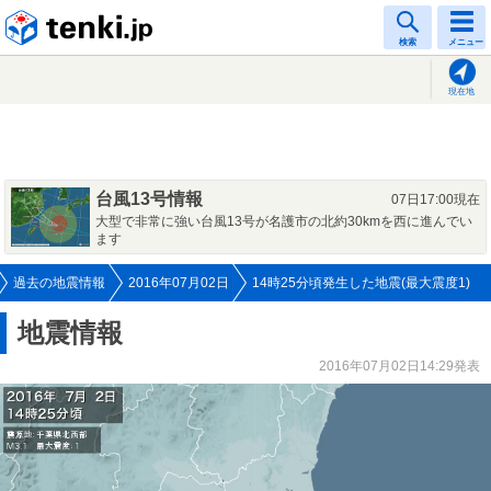
tenki.jp
検索
メニュー
現在地
台風13号情報
07日17:00現在
大型で非常に強い台風13号が名護市の北約30kmを西に進んでい
ます
過去の地震情報
2016年07月02日
14時25分頃発生した地震(最大震度1)
地震情報
2016年07月02日14:29発表