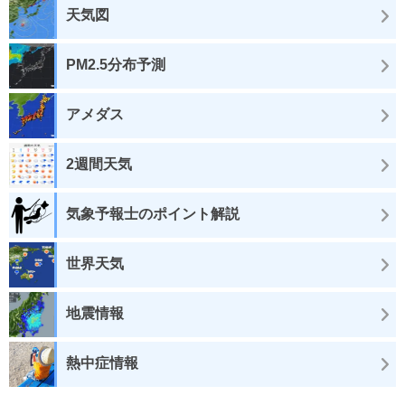
天気図
PM2.5分布予測
アメダス
2週間天気
気象予報士のポイント解説
世界天気
地震情報
熱中症情報