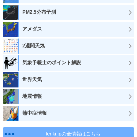
PM2.5分布予測
アメダス
2週間天気
気象予報士のポイント解説
世界天気
地震情報
熱中症情報
tenki.jpの全情報はこちら