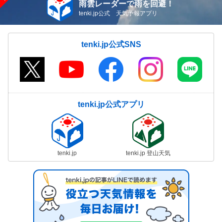
雨雲レーダーで雨を回避！
tenki.jp公式 天気予報アプリ
tenki.jp公式SNS
tenki.jp公式アプリ
tenki.jp
tenki.jp 登山天気