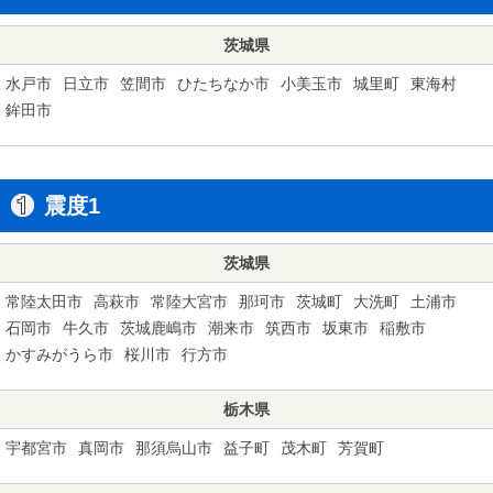
茨城県
水戸市
日立市
笠間市
ひたちなか市
小美玉市
城里町
東海村
鉾田市
震度1
茨城県
常陸太田市
高萩市
常陸大宮市
那珂市
茨城町
大洗町
土浦市
石岡市
牛久市
茨城鹿嶋市
潮来市
筑西市
坂東市
稲敷市
かすみがうら市
桜川市
行方市
栃木県
宇都宮市
真岡市
那須烏山市
益子町
茂木町
芳賀町