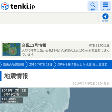
tenki.jp
検索
メニュー
現在地
台風13号情報
07日22:00現在
大型で非常に強い台風13号が久米島の北約100kmを西北西に進ん
でいます
過去の地震情報
2016年07月02日
08時49分頃発生した地震(最大震度2)
地震情報
2016年07月02日08:54発表