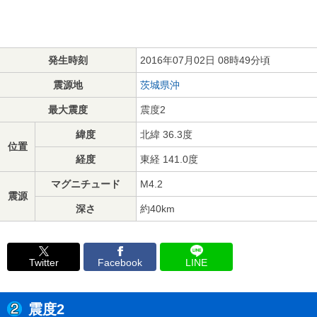
発生時刻
2016年07月02日 08時49分頃
震源地
茨城県沖
最大震度
震度2
緯度
北緯 36.3度
位置
経度
東経 141.0度
マグニチュード
M4.2
震源
深さ
約40km
Twitter
Facebook
LINE
震度2