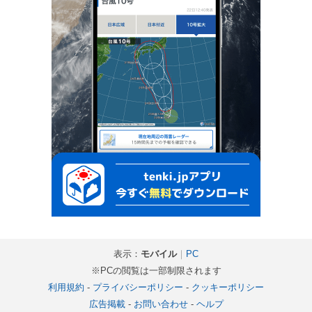
表示：
モバイル
｜
PC
※PCの閲覧は一部制限されます
利用規約
-
プライバシーポリシー
-
クッキーポリシー
広告掲載
-
お問い合わせ
-
ヘルプ