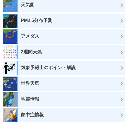
天気図
PM2.5分布予測
アメダス
2週間天気
気象予報士のポイント解説
世界天気
地震情報
熱中症情報