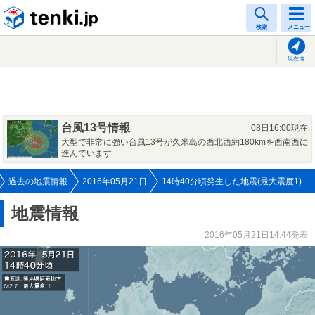
tenki.jp
検索
メニュー
現在地
台風13号情報
08日16:00現在
大型で非常に強い台風13号が久米島の西北西約180kmを西南西に
進んでいます
過去の地震情報
2016年05月21日
14時40分頃発生した地震(最大震度1)
地震情報
2016年05月21日14:44発表