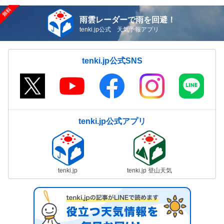
雨雲レーダーで雨を回避！
tenki.jp公式 天気予報アプリ
tenki.jp公式SNS
tenki.jp公式アプリ
tenki.jp
tenki.jp 登山天気