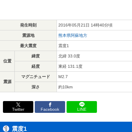
発生時刻
2016年05月21日 14時40分頃
震源地
熊本県阿蘇地方
最大震度
震度1
緯度
北緯 33.0度
位置
経度
東経 131.1度
マグニチュード
M2.7
震源
深さ
約10km
Twitter
Facebook
LINE
震度1