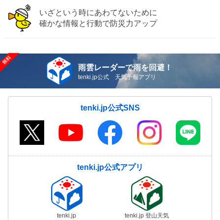
いざという時にあわてないために
確かな情報と行動で防災力アップ
雨雲レーダーで雨を回避！
tenki.jp公式 天気予報アプリ
tenki.jp公式SNS
tenki.jp公式アプリ
tenki.jp
tenki.jp 登山天気