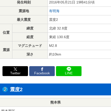
発生時刻
2016年05月21日 19時41分頃
震源地
有明海
最大震度
震度2
緯度
北緯 32.8度
位置
経度
東経 130.6度
マグニチュード
M2.8
震源
深さ
約10km
Twitter
Facebook
LINE
震度2
熊本県
熊本西区