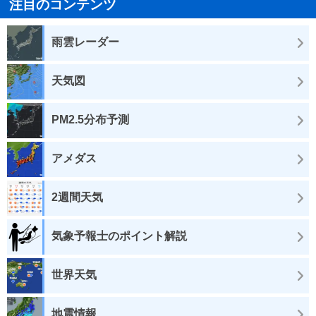
注目のコンテンツ
雨雲レーダー
天気図
PM2.5分布予測
アメダス
2週間天気
気象予報士のポイント解説
世界天気
地震情報