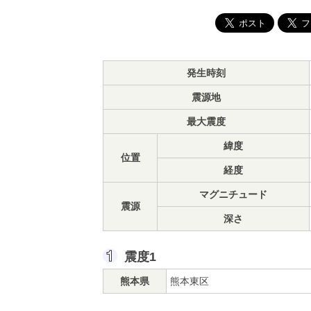
発生時刻
震源地
最大震度
緯度
位置
経度
マグニチュード
震源
深さ
震度1
熊本県
熊本東区