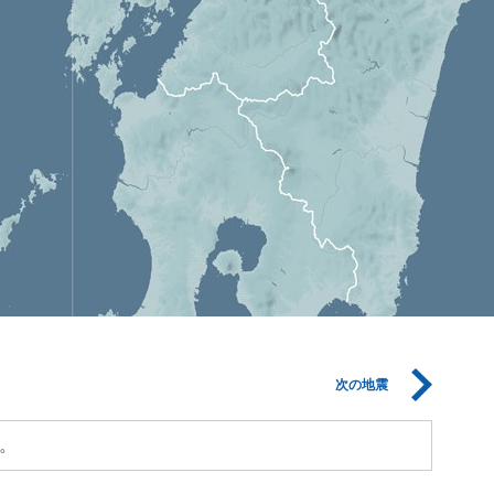
次の地震
。