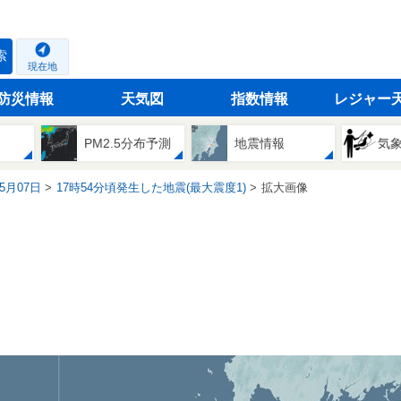
索
現在地
防災情報
天気図
指数情報
レジャー
PM2.5分布予測
地震情報
気
05月07日
17時54分頃発生した地震(最大震度1)
拡大画像