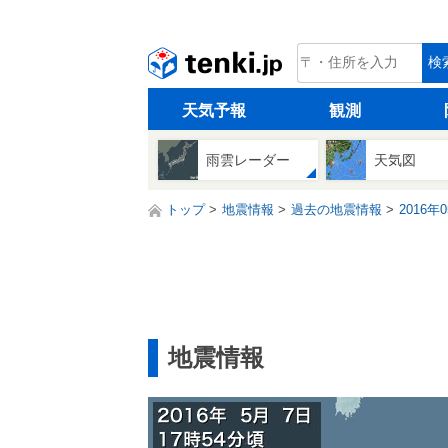
tenki.jp
検
天気予報
観測
雨雲レーダー
天気図
トップ
地震情報
過去の地震情報
2016年
地震情報