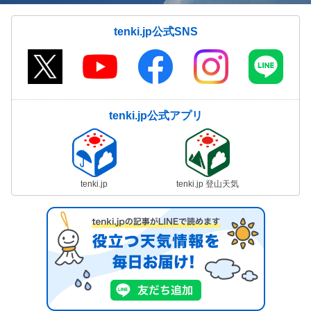
tenki.jp公式SNS
tenki.jp公式アプリ
tenki.jp
tenki.jp 登山天気