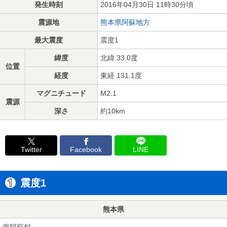
発生時刻
2016年04月30日 11時30分頃
震源地
熊本県阿蘇地方
最大震度
震度1
緯度
北緯 33.0度
位置
経度
東経 131.1度
マグニチュード
M2.1
震源
深さ
約10km
Twitter
Facebook
LINE
震度1
熊本県
南阿蘇村