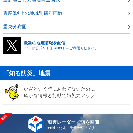
震度3以上の地域別観測回数
震央分布図
最新の地震情報を配信
tenki.jp公式X（旧Twitter）をご利用ください。
「知る防災」地震
いざという時にあわてないために
確かな情報と行動で防災力アップ
雨雲レーダーで雨を回避！
tenki.jp公式 天気予報アプリ