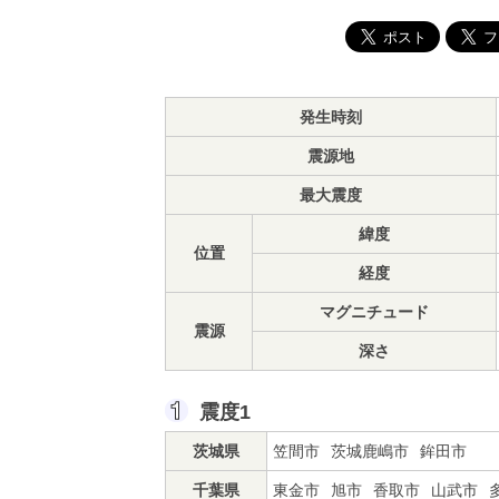
発生時刻
震源地
最大震度
緯度
位置
経度
マグニチュード
震源
深さ
震度1
茨城県
笠間市
茨城鹿嶋市
鉾田市
千葉県
東金市
旭市
香取市
山武市