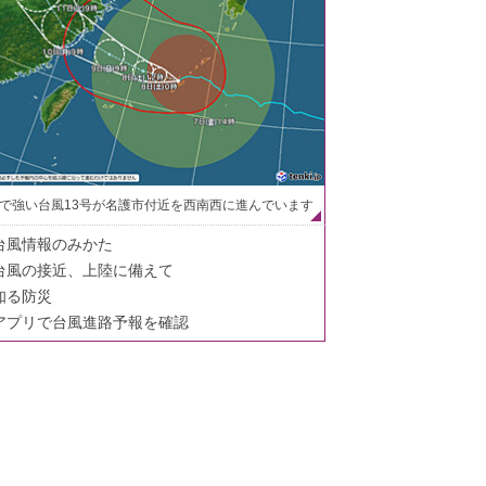
で強い台風13号が名護市付近を西南西に進んでいます
台風情報のみかた
台風の接近、上陸に備えて
知る防災
アプリで台風進路予報を確認