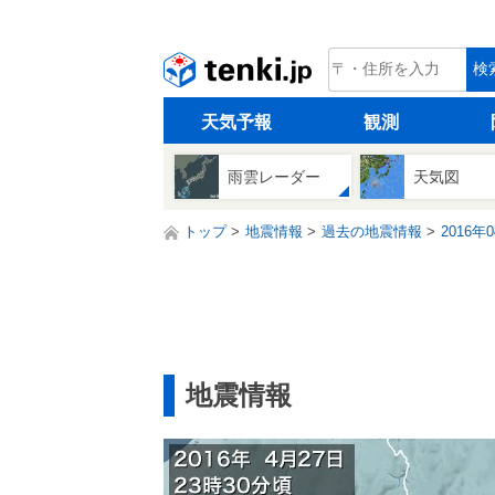
tenki.jp
検
天気予報
観測
雨雲レーダー
天気図
トップ
地震情報
過去の地震情報
2016年
地震情報