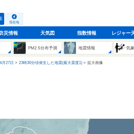
索
現在地
防災情報
天気図
指数情報
レジャー
PM2.5分布予測
地震情報
気
04月27日
23時30分頃発生した地震(最大震度1)
拡大画像