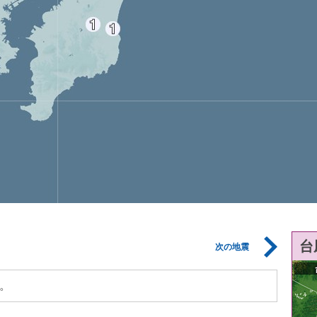
台
次の地震
。