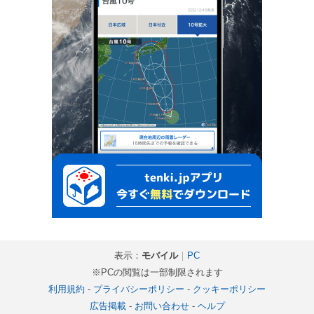
表示：
モバイル
｜
PC
※PCの閲覧は一部制限されます
利用規約
-
プライバシーポリシー
-
クッキーポリシー
広告掲載
-
お問い合わせ
-
ヘルプ