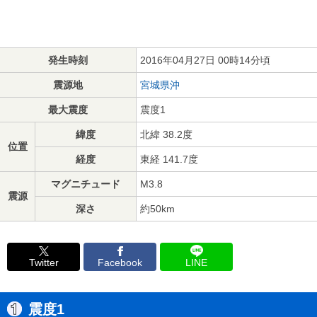
発生時刻
2016年04月27日 00時14分頃
震源地
宮城県沖
最大震度
震度1
緯度
北緯 38.2度
位置
経度
東経 141.7度
マグニチュード
M3.8
震源
深さ
約50km
Twitter
Facebook
LINE
震度1