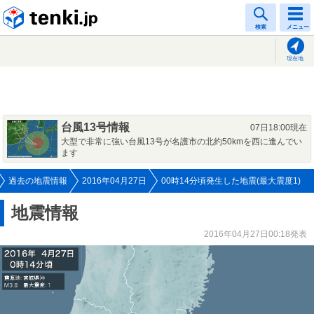
tenki.jp
検索
メニュー
現在地
台風13号情報
07日18:00現在
大型で非常に強い台風13号が名護市の北約50kmを西に進んでい
ます
過去の地震情報
2016年04月27日
00時14分頃発生した地震(最大震度1)
地震情報
2016年04月27日00:18発表