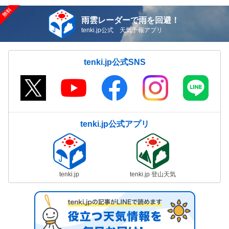
雨雲レーダーで雨を回避！
tenki.jp公式 天気予報アプリ
tenki.jp公式SNS
tenki.jp公式アプリ
tenki.jp
tenki.jp 登山天気