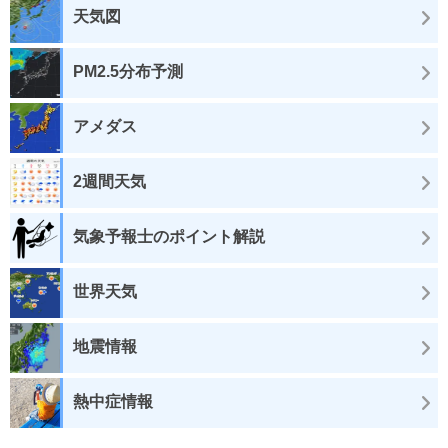
天気図
PM2.5分布予測
アメダス
2週間天気
気象予報士のポイント解説
世界天気
地震情報
熱中症情報