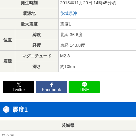
発生時刻
2015年11月20日 14時45分頃
震源地
茨城県沖
最大震度
震度1
緯度
北緯 36.6度
位置
経度
東経 140.8度
マグニチュード
M2.8
震源
深さ
約10km
Twitter
Facebook
LINE
震度1
茨城県
日立市