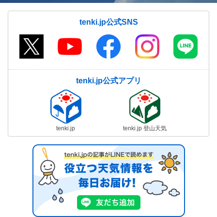
tenki.jp公式SNS
tenki.jp公式アプリ
tenki.jp
tenki.jp 登山天気