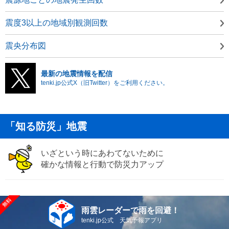
震度3以上の地域別観測回数
震央分布図
最新の地震情報を配信
tenki.jp公式X（旧Twitter）をご利用ください。
「知る防災」地震
いざという時にあわてないために
確かな情報と行動で防災力アップ
雨雲レーダーで雨を回避！
tenki.jp公式 天気予報アプリ