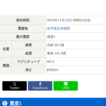
発生時刻
2015年11月12日 08時51分頃
震源地
岩手県沿岸南部
最大震度
震度1
緯度
北緯 39.2度
位置
経度
東経 141.8度
マグニチュード
M3.5
震源
深さ
約60km
Twitter
Facebook
LINE
震度1