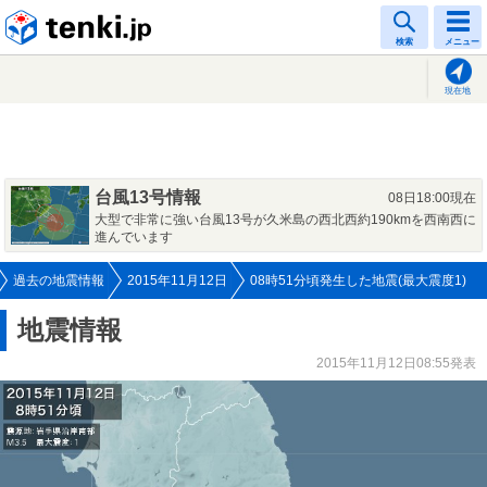
tenki.jp
検索
メニュー
現在地
台風13号情報
08日18:00現在
大型で非常に強い台風13号が久米島の西北西約190kmを西南西に
進んでいます
過去の地震情報
2015年11月12日
08時51分頃発生した地震(最大震度1)
地震情報
2015年11月12日08:55発表