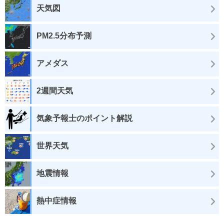
天気図
PM2.5分布予測
アメダス
2週間天気
気象予報士のポイント解説
世界天気
地震情報
熱中症情報