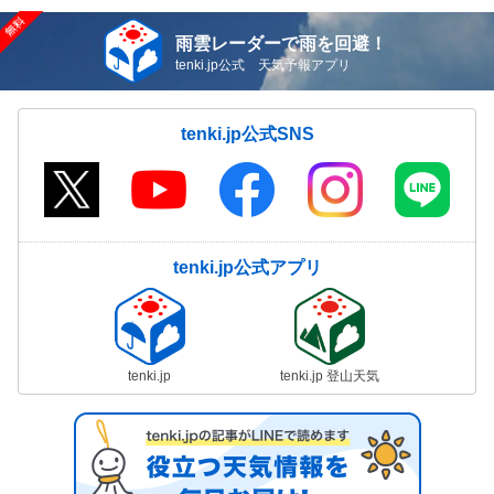
雨雲レーダーで雨を回避！
tenki.jp公式 天気予報アプリ
tenki.jp公式SNS
tenki.jp公式アプリ
tenki.jp
tenki.jp 登山天気