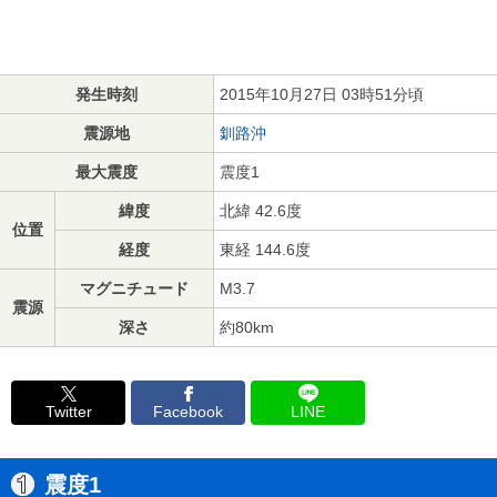
発生時刻
2015年10月27日 03時51分頃
震源地
釧路沖
最大震度
震度1
緯度
北緯 42.6度
位置
経度
東経 144.6度
マグニチュード
M3.7
震源
深さ
約80km
Twitter
Facebook
LINE
震度1