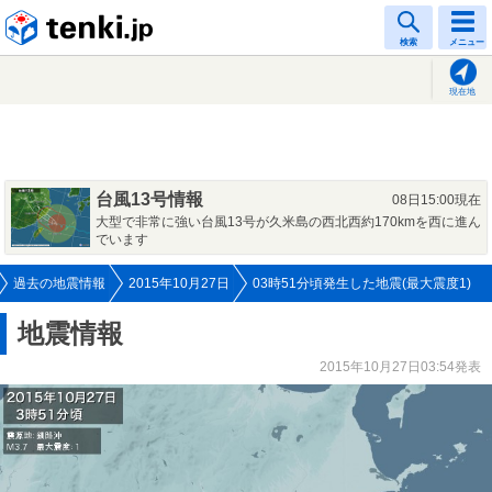
tenki.jp
検索
メニュー
現在地
台風13号情報
08日15:00現在
大型で非常に強い台風13号が久米島の西北西約170kmを西に進ん
でいます
過去の地震情報
2015年10月27日
03時51分頃発生した地震(最大震度1)
地震情報
2015年10月27日03:54発表