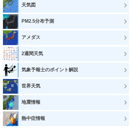
天気図
PM2.5分布予測
アメダス
2週間天気
気象予報士のポイント解説
世界天気
地震情報
熱中症情報