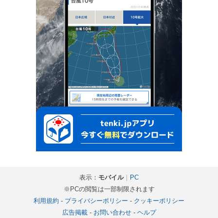
表示：
モバイル
｜
PC
※PCの閲覧は一部制限されます
利用規約
-
プライバシーポリシー
-
クッキーポリシー
広告掲載
-
お問い合わせ
-
ヘルプ