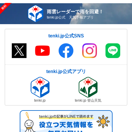
雨雲レーダーで雨を回避！
tenki.jp公式 天気予報アプリ
tenki.jp公式SNS
tenki.jp公式アプリ
tenki.jp
tenki.jp 登山天気