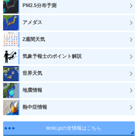
PM2.5分布予測
アメダス
2週間天気
気象予報士のポイント解説
世界天気
地震情報
熱中症情報
tenki.jpの全情報はこちら