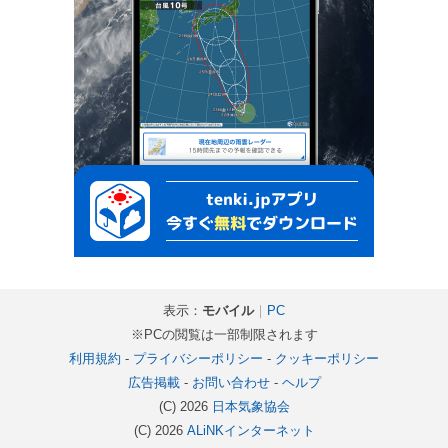
表示：
モバイル
｜
PC
※PCの閲覧は一部制限されます
利用規約
-
プライバシーポリシー
-
クッキーポリシー
広告掲載
-
お問い合わせ
-
ヘルプ
(C) 2026
日本気象協会
(C) 2026
ALiNKインターネット