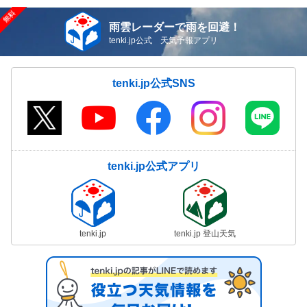
雨雲レーダーで雨を回避！
tenki.jp公式 天気予報アプリ
tenki.jp公式SNS
tenki.jp公式アプリ
tenki.jp
tenki.jp 登山天気