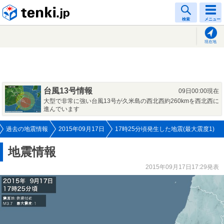
tenki.jp
検索
メニュー
現在地
台風13号情報
09日00:00現在
大型で非常に強い台風13号が久米島の西北西約260kmを西北西に
進んでいます
過去の地震情報
2015年09月17日
17時25分頃発生した地震(最大震度1)
地震情報
2015年09月17日17:29発表