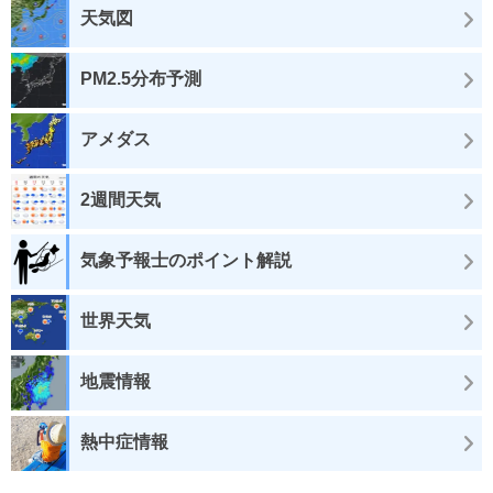
天気図
PM2.5分布予測
アメダス
2週間天気
気象予報士のポイント解説
世界天気
地震情報
熱中症情報