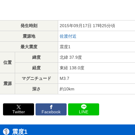
発生時刻
2015年09月17日 17時25分頃
震源地
佐渡付近
最大震度
震度1
緯度
北緯 37.9度
位置
経度
東経 138.0度
マグニチュード
M3.7
震源
深さ
約10km
Twitter
Facebook
LINE
震度1