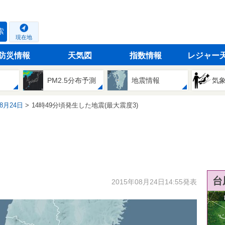
索
現在地
防災情報
天気図
指数情報
レジャー
PM2.5分布予測
地震情報
気
08月24日
14時49分頃発生した地震(最大震度3)
台
2015年08月24日14:55発表