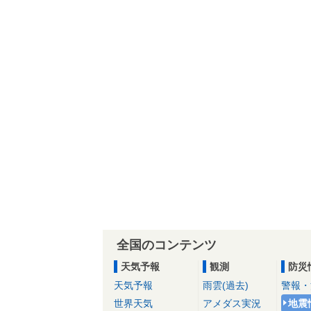
全国のコンテンツ
天気予報
観測
防災
天気予報
雨雲(過去)
警報・
世界天気
アメダス実況
地震