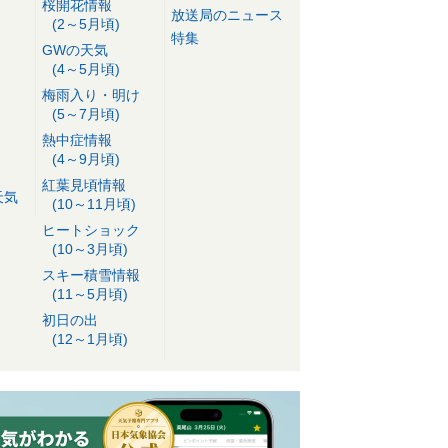
桜開花情報
放送局のニュース
(2～5月頃)
特集
GWの天気
(4～5月頃)
梅雨入り・明け
(5～7月頃)
熱中症情報
(4～9月頃)
紅葉見頃情報
天気
(10～11月頃)
ヒートショック
(10～3月頃)
スキー積雪情報
(11～5月頃)
初日の出
(12～1月頃)