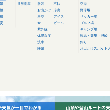
報
世界衛星
服装
不快
空港
報
お出かけ
冷房
野球場
報
星空
アイス
サッカー場
災
傘
ビール
ゴルフ場
紫外線
キャンプ場
体感温度
競馬・競艇・競輪
洗車
釣り
睡眠
お出かけスポット