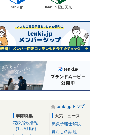
tenki.jp
tenki.jp 登山天気
tenki.jpトップ
季節特集
天気ニュース
花粉飛散情報
気象予報士解説
(1～5月頃)
暮らしの話題