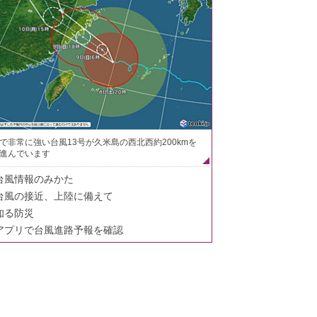
で非常に強い台風13号が久米島の西北西約200kmを
進んでいます
台風情報のみかた
台風の接近、上陸に備えて
知る防災
アプリで台風進路予報を確認