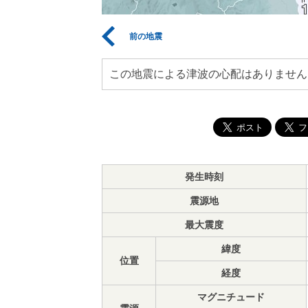
前の地震
この地震による津波の心配はありません
発生時刻
震源地
最大震度
緯度
位置
経度
マグニチュード