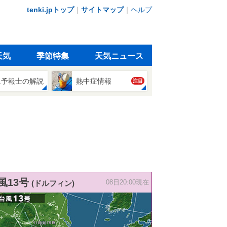
tenki.jpトップ
｜
サイトマップ
｜
ヘルプ
天気
季節特集
天気ニュース
象予報士の解説
熱中症情報
注目
風13号
(ドルフィン)
08日20:00現在