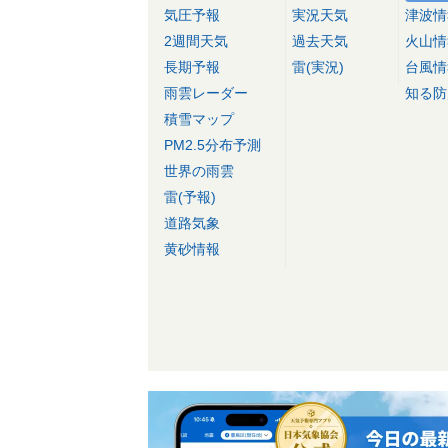
気圧予報
実況天気
津波情
2週間天気
過去天気
火山情
長期予報
雷(実況)
台風情
雨雲レーダー
知る防
積雪マップ
PM2.5分布予測
世界の雨雲
雷(予報)
道路気象
黄砂情報