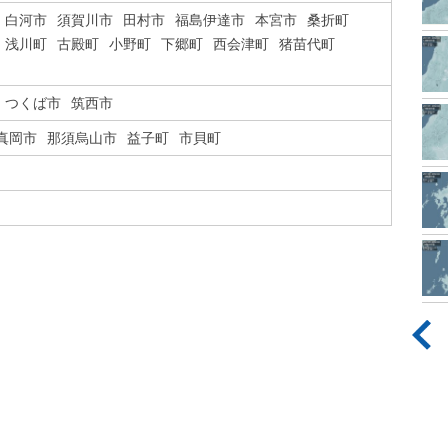
白河市
須賀川市
田村市
福島伊達市
本宮市
桑折町
浅川町
古殿町
小野町
下郷町
西会津町
猪苗代町
つくば市
筑西市
真岡市
那須烏山市
益子町
市貝町