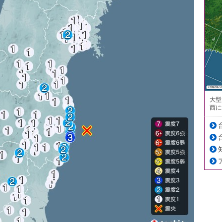
大型
西に