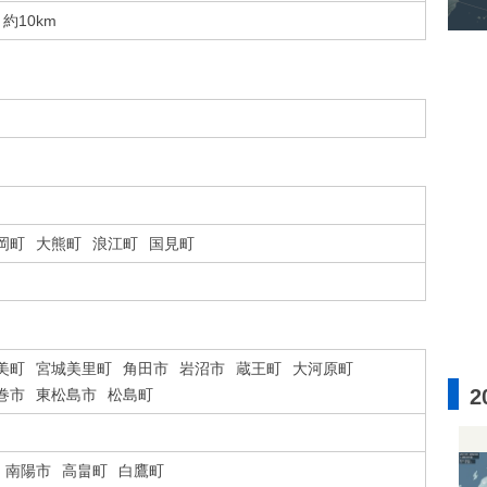
約10km
岡町
大熊町
浪江町
国見町
美町
宮城美里町
角田市
岩沼市
蔵王町
大河原町
2
巻市
東松島市
松島町
南陽市
高畠町
白鷹町