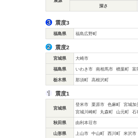
震源
深さ
震度3
福島県
福島広野町
震度2
宮城県
大崎市
福島県
いわき市
南相馬市
楢葉町
富
栃木県
那須町
高根沢町
震度1
登米市
栗原市
色麻町
宮城加
宮城県
宮城川崎町
丸森町
山元町
石
秋田県
由利本荘市
山形県
上山市
中山町
西川町
米沢市