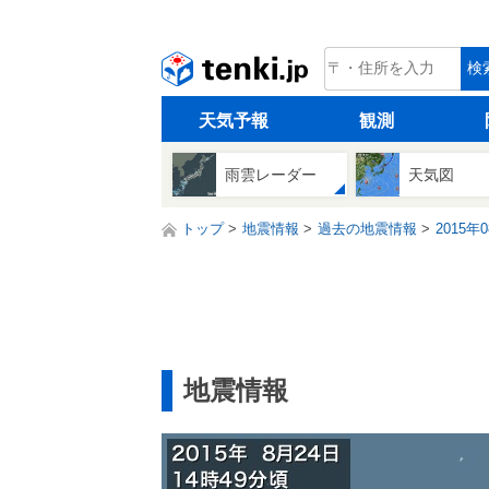
tenki.jp
検
天気予報
観測
雨雲レーダー
天気図
トップ
地震情報
過去の地震情報
2015年
地震情報