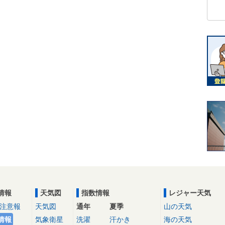
情報
天気図
指数情報
レジャー天気
注意報
天気図
通年
夏季
山の天気
情報
気象衛星
洗濯
汗かき
海の天気