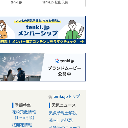
tenki.jp
tenki.jp 登山天気
tenki.jpトップ
季節特集
天気ニュース
花粉飛散情報
気象予報士解説
(1～5月頃)
暮らしの話題
桜開花情報
放送局のニュース