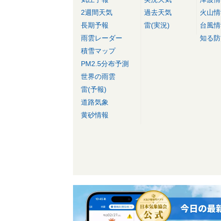
2週間天気
過去天気
火山情
長期予報
雷(実況)
台風情
雨雲レーダー
知る防
積雪マップ
PM2.5分布予測
世界の雨雲
雷(予報)
道路気象
黄砂情報