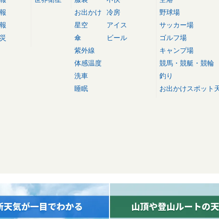
報
お出かけ
冷房
野球場
報
星空
アイス
サッカー場
災
傘
ビール
ゴルフ場
紫外線
キャンプ場
体感温度
競馬・競艇・競輪
洗車
釣り
睡眠
お出かけスポット