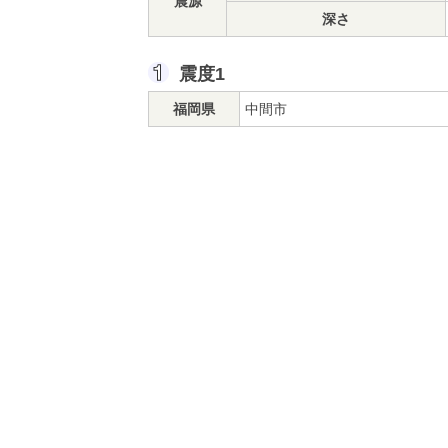
震源
深さ
震度1
福岡県
中間市