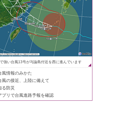
で強い台風13号が与論島付近を西に進んでいます
台風情報のみかた
台風の接近、上陸に備えて
知る防災
アプリで台風進路予報を確認