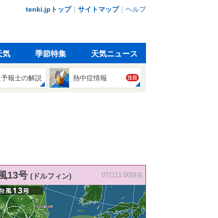
tenki.jpトップ
｜
サイトマップ
｜
ヘルプ
天気
季節特集
天気ニュース
象予報士の解説
熱中症情報
注目
風13号
(ドルフィン)
07日11:00現在