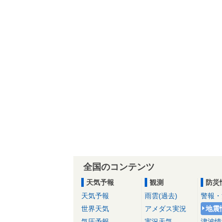
全国のコンテンツ
天気予報
観測
防災
天気予報
雨雲(過去)
警報・
世界天気
アメダス実況
地震
気圧予報
実況天気
津波情