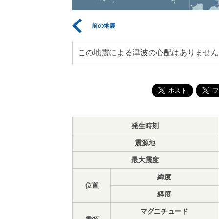
前の地震
この地震による津波の心配はありません
発生時刻
震源地
最大震度
緯度
位置
経度
マグニチュード