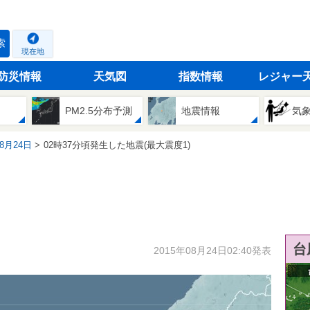
索
現在地
防災情報
天気図
指数情報
レジャー
PM2.5分布予測
地震情報
気
08月24日
02時37分頃発生した地震(最大震度1)
台
2015年08月24日02:40発表