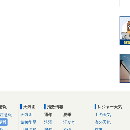
情報
天気図
指数情報
レジャー天気
注意報
天気図
通年
夏季
山の天気
情報
気象衛星
洗濯
汗かき
海の天気
報
世界衛星
服装
不快
空港