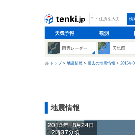
tenki.jp
検
天気予報
観測
雨雲レーダー
天気図
トップ
地震情報
過去の地震情報
2015年
地震情報