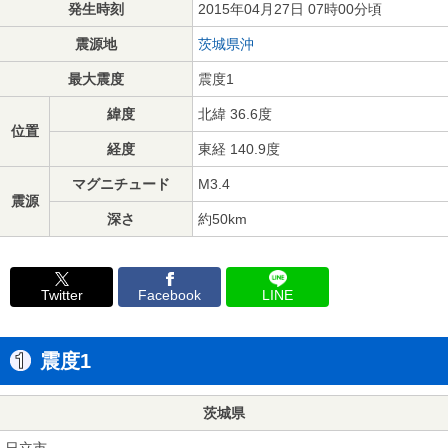
発生時刻
2015年04月27日 07時00分頃
震源地
茨城県沖
最大震度
震度1
緯度
北緯 36.6度
位置
経度
東経 140.9度
マグニチュード
M3.4
震源
深さ
約50km
Twitter
Facebook
LINE
震度1
茨城県
日立市