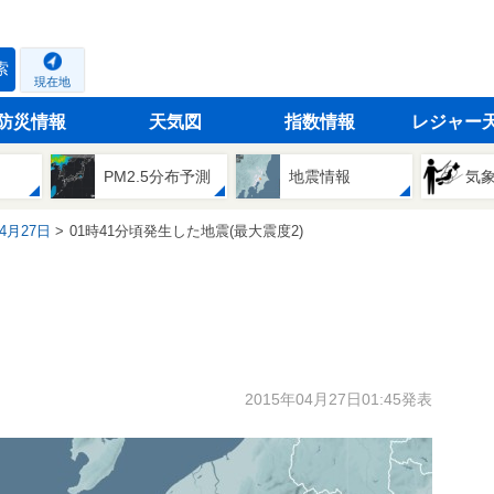
索
現在地
防災情報
天気図
指数情報
レジャー
PM2.5分布予測
地震情報
気
04月27日
01時41分頃発生した地震(最大震度2)
2015年04月27日01:45発表