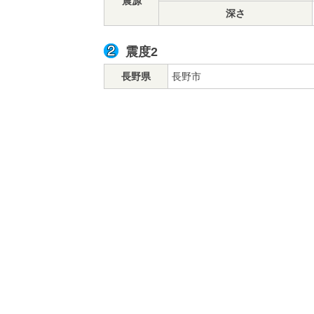
震源
深さ
震度2
長野県
長野市