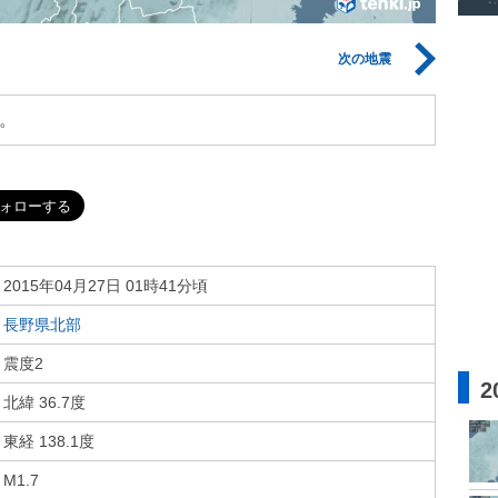
次の地震
。
2015年04月27日 01時41分頃
長野県北部
震度2
2
北緯 36.7度
東経 138.1度
M1.7