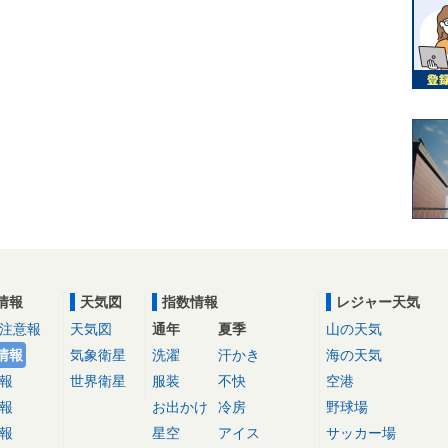
情報
天気図
指数情報
レジャー天気
注意報
天気図
通年
夏季
山の天気
情報
気象衛星
洗濯
汗かき
海の天気
報
世界衛星
服装
不快
空港
報
お出かけ
冷房
野球場
報
星空
アイス
サッカー場