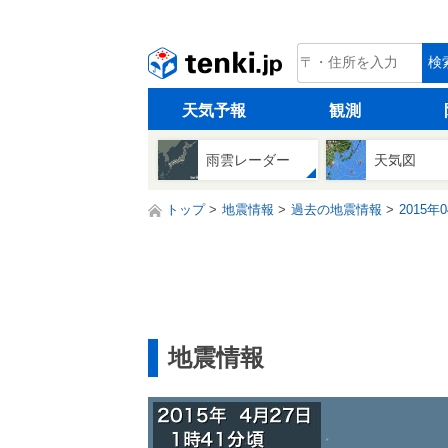
tenki.jp
検
天気予報
観測
雨雲レーダー
天気図
トップ
地震情報
過去の地震情報
2015年
地震情報