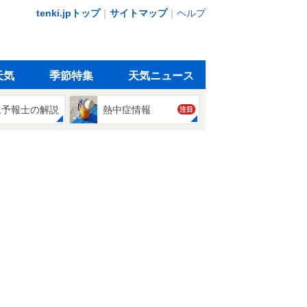
tenki.jpトップ
｜
サイトマップ
｜
ヘルプ
天気
季節特集
天気ニュース
象予報士の解説
熱中症情報
注目