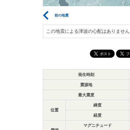
前の地震
この地震による津波の心配はありません
発生時刻
震源地
最大震度
緯度
位置
経度
マグニチュード