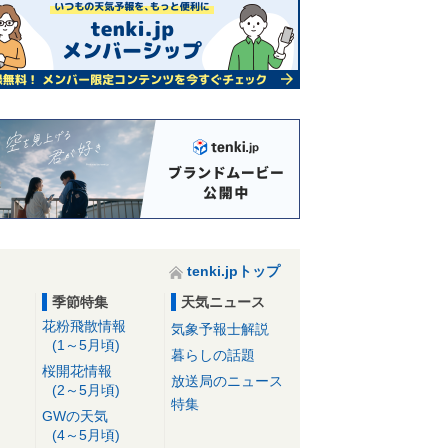
tenki.jpトップ
季節特集
天気ニュース
花粉飛散情報
気象予報士解説
(1～5月頃)
暮らしの話題
桜開花情報
放送局のニュース
(2～5月頃)
特集
GWの天気
(4～5月頃)