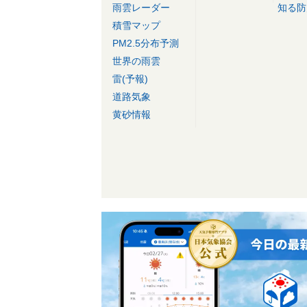
雨雲レーダー
知る防
積雪マップ
PM2.5分布予測
世界の雨雲
雷(予報)
道路気象
黄砂情報