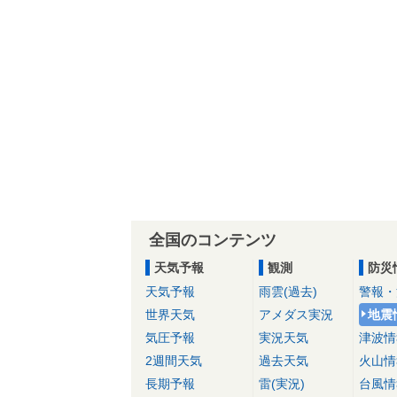
全国のコンテンツ
天気予報
観測
防災
天気予報
雨雲(過去)
警報・
世界天気
アメダス実況
地震
気圧予報
実況天気
津波情
2週間天気
過去天気
火山情
長期予報
雷(実況)
台風情