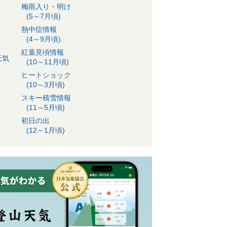
梅雨入り・明け
(5～7月頃)
熱中症情報
(4～9月頃)
紅葉見頃情報
天気
(10～11月頃)
ヒートショック
(10～3月頃)
スキー積雪情報
(11～5月頃)
初日の出
(12～1月頃)