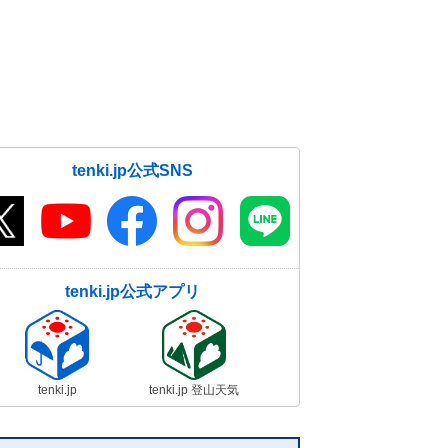
tenki.jp公式SNS
tenki.jp公式アプリ
tenki.jp
tenki.jp 登山天気