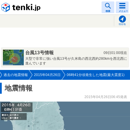
tenki.jp
検索
メニュー
現在地
台風13号情報
09日01:00現在
大型で非常に強い台風13号が久米島の西北西約280kmを西北西に
進んでいます
過去の地震情報
2015年04月26日
06時41分頃発生した地震(最大震度1)
地震情報
2015年04月26日06:45発表