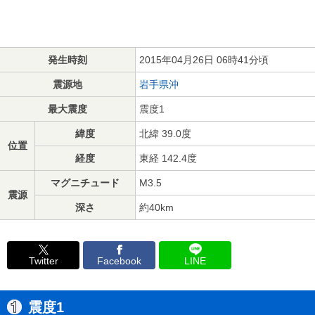
発生時刻
2015年04月26日 06時41分頃
震源地
岩手県沖
最大震度
震度1
緯度
北緯 39.0度
位置
経度
東経 142.4度
マグニチュード
M3.5
震源
深さ
約40km
Twitter
Facebook
LINE
震度1