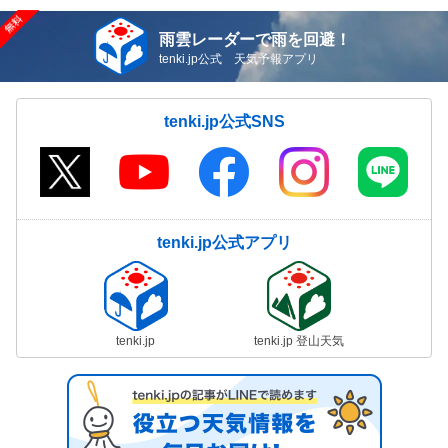
雨雲レーダーで雨を回避！
tenki.jp公式 天気予報アプリ
tenki.jp公式SNS
tenki.jp公式アプリ
tenki.jp
tenki.jp 登山天気