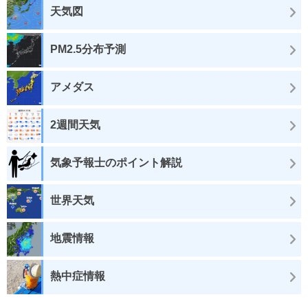
天気図
PM2.5分布予測
アメダス
2週間天気
気象予報士のポイント解説
世界天気
地震情報
熱中症情報