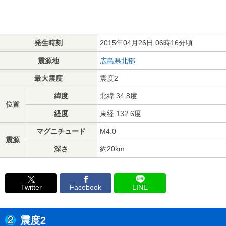
発生時刻
2015年04月26日 06時16分頃
震源地
広島県北部
最大震度
震度2
緯度
北緯 34.8度
位置
経度
東経 132.6度
マグニチュード
M4.0
震源
深さ
約20km
Twitter
Facebook
LINE
震度2