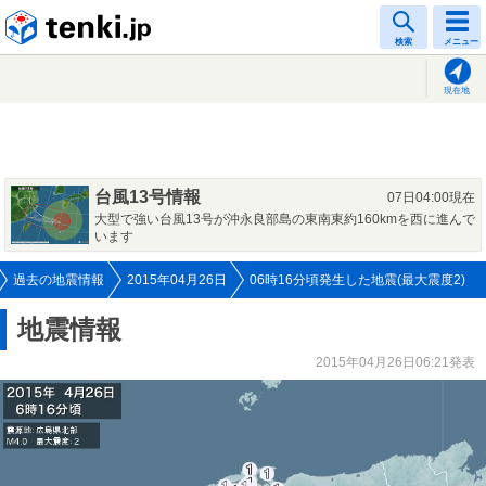
tenki.jp
検索
メニュー
現在地
台風13号情報
07日04:00現在
大型で強い台風13号が沖永良部島の東南東約160kmを西に進んで
います
過去の地震情報
2015年04月26日
06時16分頃発生した地震(最大震度2)
地震情報
2015年04月26日06:21発表