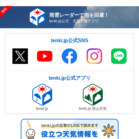
雨雲レーダーで雨を回避！
tenki.jp公式 天気予報アプリ
tenki.jp公式SNS
tenki.jp公式アプリ
tenki.jp
tenki.jp 登山天気