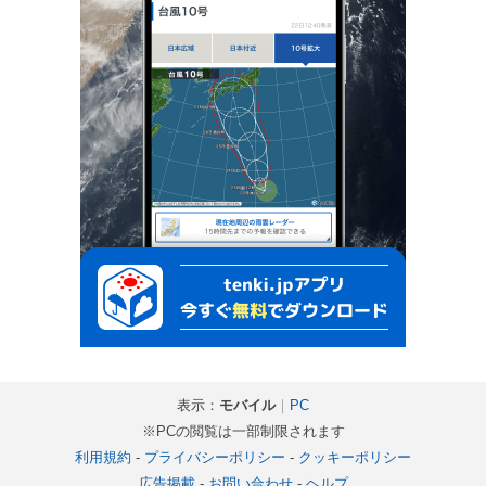
表示：
モバイル
｜
PC
※PCの閲覧は一部制限されます
利用規約
-
プライバシーポリシー
-
クッキーポリシー
広告掲載
-
お問い合わせ
-
ヘルプ