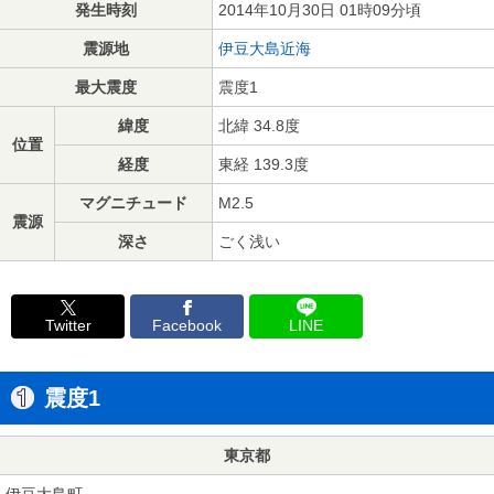
発生時刻
2014年10月30日 01時09分頃
震源地
伊豆大島近海
最大震度
震度1
緯度
北緯 34.8度
位置
経度
東経 139.3度
マグニチュード
M2.5
震源
深さ
ごく浅い
Twitter
Facebook
LINE
震度1
東京都
伊豆大島町