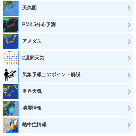
天気図
PM2.5分布予測
アメダス
2週間天気
気象予報士のポイント解説
世界天気
地震情報
熱中症情報