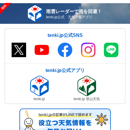
雨雲レーダーで雨を回避！
tenki.jp公式 天気予報アプリ
tenki.jp公式SNS
tenki.jp公式アプリ
tenki.jp
tenki.jp 登山天気