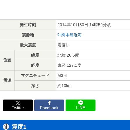
発生時刻
2014年10月30日 14時59分頃
震源地
沖縄本島近海
最大震度
震度1
緯度
北緯 26.5度
位置
経度
東経 127.1度
マグニチュード
M3.6
震源
深さ
約10km
Twitter
Facebook
LINE
震度1