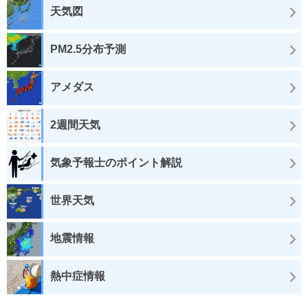
天気図
PM2.5分布予測
アメダス
2週間天気
気象予報士のポイント解説
世界天気
地震情報
熱中症情報