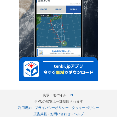
表示：
モバイル
｜
PC
※PCの閲覧は一部制限されます
利用規約
-
プライバシーポリシー
-
クッキーポリシー
広告掲載
-
お問い合わせ
-
ヘルプ