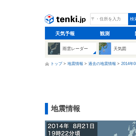
tenki.jp
検
天気予報
観測
雨雲レーダー
天気図
トップ
地震情報
過去の地震情報
2014年
地震情報