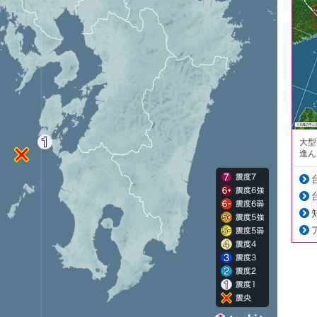
大型
進ん