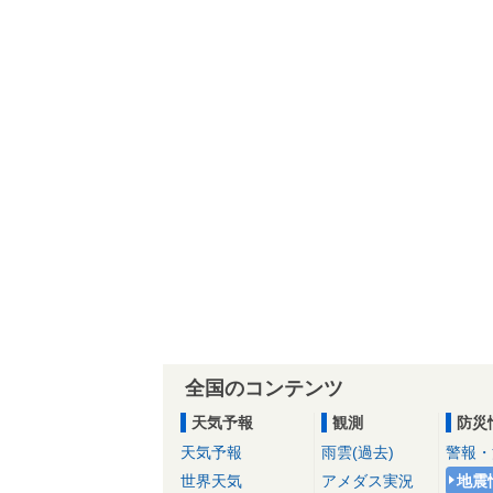
全国のコンテンツ
天気予報
観測
防災
天気予報
雨雲(過去)
警報・
世界天気
アメダス実況
地震