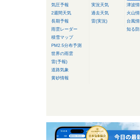
気圧予報
実況天気
津波情
2週間天気
過去天気
火山情
長期予報
雷(実況)
台風情
雨雲レーダー
知る防
積雪マップ
PM2.5分布予測
世界の雨雲
雷(予報)
道路気象
黄砂情報