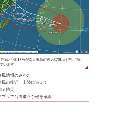
で強い台風13号が南大東島の東約370kmを西北西に
でいます
台風情報のみかた
台風の接近、上陸に備えて
知る防災
アプリで台風進路予報を確認