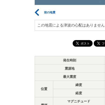
前の地震
この地震による津波の心配はありません
発生時刻
震源地
最大震度
緯度
位置
経度
マグニチュード