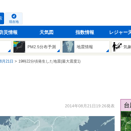
索
現在地
防災情報
天気図
指数情報
レジャー
PM2.5分布予測
地震情報
気
08月21日
19時22分頃発生した地震(最大震度1)
台
2014年08月21日19:26発表