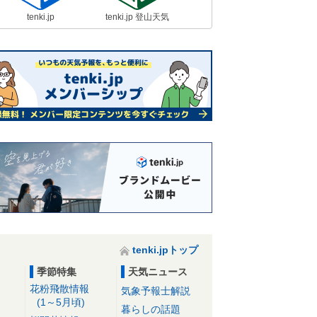
tenki.jp
tenki.jp 登山天気
tenki.jpトップ
季節特集
天気ニュース
花粉飛散情報
気象予報士解説
(1～5月頃)
暮らしの話題