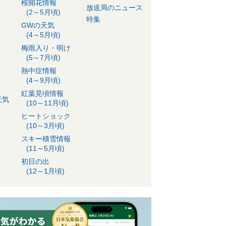
桜開花情報
放送局のニュース
(2～5月頃)
特集
GWの天気
(4～5月頃)
梅雨入り・明け
(5～7月頃)
熱中症情報
(4～9月頃)
紅葉見頃情報
天気
(10～11月頃)
ヒートショック
(10～3月頃)
スキー積雪情報
(11～5月頃)
初日の出
(12～1月頃)