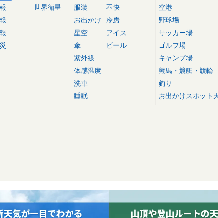
報
世界衛星
服装
不快
空港
報
お出かけ
冷房
野球場
報
星空
アイス
サッカー場
災
傘
ビール
ゴルフ場
紫外線
キャンプ場
体感温度
競馬・競艇・競輪
洗車
釣り
睡眠
お出かけスポット