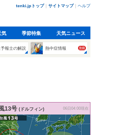
tenki.jpトップ
｜
サイトマップ
｜
ヘルプ
天気
季節特集
天気ニュース
象予報士の解説
熱中症情報
注目
風13号
(ドルフィン)
06日04:00現在